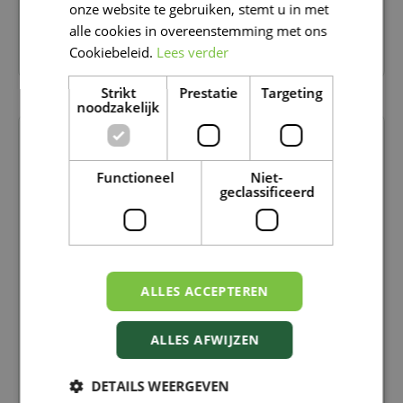
DUTCH
onze website te gebruiken, stemt u in met
alle cookies in overeenstemming met ons
Cookiebeleid.
Lees verder
STAPPENPLAN
Strikt
Prestatie
Targeting
noodzakelijk
Functioneel
Niet-
geclassificeerd
ALLES ACCEPTEREN
ALLES AFWIJZEN
DETAILS WEERGEVEN