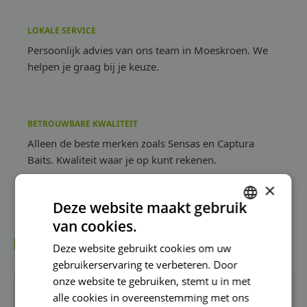
LOKALE SERVICE
Persoonlijk advies van ons team in Moeskroen. We
helpen je graag bij je keuze.
BETROUWBARE KWALITEIT
Alleen de beste merken zoals Sensas en Captura
Baits. Kwaliteit waar je op kunt rekenen.
×
Deze website maakt gebruik
van cookies.
DUTCH
BEKIJK OOK DEZE RUBRIEKEN:
Deze website gebruikt cookies om uw
FRENCH
gebruikerservaring te verbeteren. Door
DUTCH
onze website te gebruiken, stemt u in met
alle cookies in overeenstemming met ons