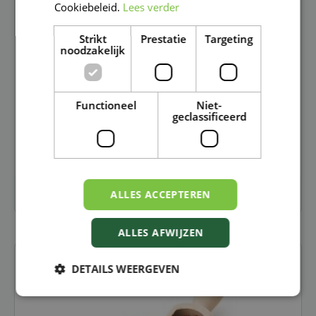
Cookiebeleid.
Lees verder
Strikt
Prestatie
Targeting
noodzakelijk
Functioneel
Niet-
geclassificeerd
ALLES ACCEPTEREN
DIEREN
ALLES AFWIJZEN
DETAILS WEERGEVEN