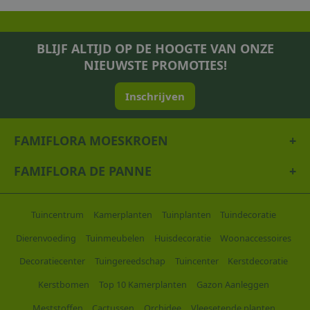
BLIJF ALTIJD OP DE HOOGTE VAN ONZE
NIEUWSTE PROMOTIES!
Inschrijven
FAMIFLORA MOESKROEN
FAMIFLORA DE PANNE
Tuincentrum
Kamerplanten
Tuinplanten
Tuindecoratie
Dierenvoeding
Tuinmeubelen
Huisdecoratie
Woonaccessoires
Decoratiecenter
Tuingereedschap
Tuincenter
Kerstdecoratie
Kerstbomen
Top 10 Kamerplanten
Gazon Aanleggen
Meststoffen
Cactussen
Orchidee
Vleesetende planten