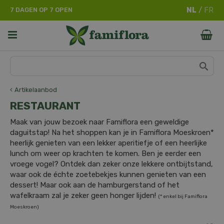
G
7 DAGEN OP 7 OPEN
a
n
a
a
r
c
o
n
Artikelaanbod
t
RESTAURANT
e
n
Maak van jouw bezoek naar Famiflora een geweldige
t
daguitstap! Na het shoppen kan je in Famiflora Moeskroen*
heerlijk genieten van een lekker aperitiefje of een heerlijke
lunch om weer op krachten te komen. Ben je eerder een
vroege vogel? Ontdek dan zeker onze lekkere ontbijtstand,
waar ook de échte zoetebekjes kunnen genieten van een
dessert! Maar ook aan de hamburgerstand of het
wafelkraam zal je zeker geen honger lijden!
(* enkel bij Famiflora
Moeskroen)