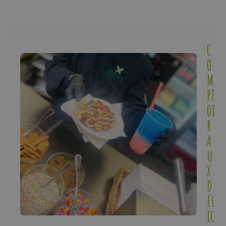
C
O
M
PT
OI
R
A
U
X
D
ÉL
IC