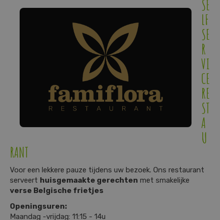
SE
LF
SE
R
VI
CE
RE
ST
A
U
RANT
Voor een lekkere pauze tijdens uw bezoek. Ons restaurant
serveert
huisgemaakte gerechten
met smakelijke
verse Belgische frietjes
Openingsuren:
Maandag -vrijdag: 11:15 - 14u