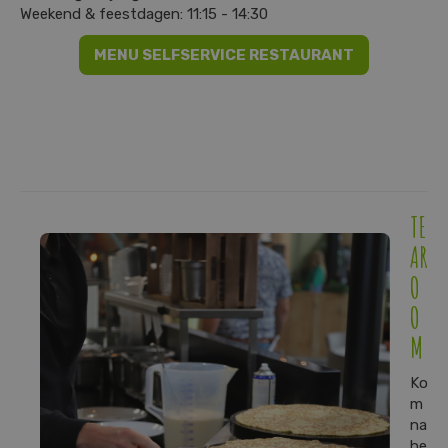
Weekend & feestdagen: 11:15 - 14:30
MENU SELFSERVICE RESTAURANT
TE
AR
O
O
M
Ko
m
na
he