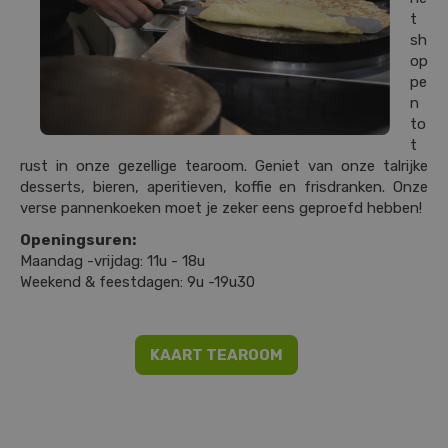
t
sh
op
pe
n
to
t
rust in onze gezellige tearoom. Geniet van onze talrijke
desserts, bieren, aperitieven, koffie en frisdranken. Onze
verse pannenkoeken moet je zeker eens geproefd hebben!
Openingsuren:
Maandag -vrijdag: 11u - 18u
Weekend & feestdagen: 9u -19u30
KAART TEAROOM