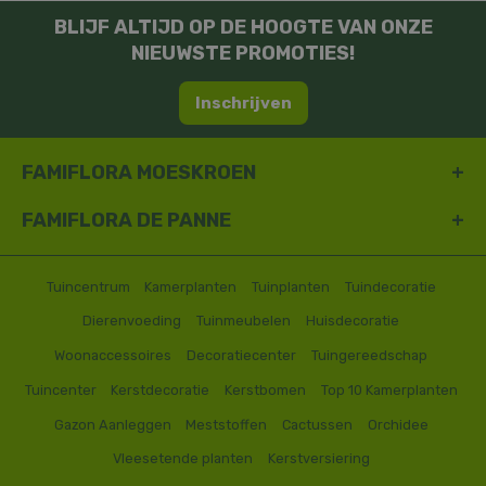
BLIJF ALTIJD OP DE HOOGTE VAN ONZE
NIEUWSTE PROMOTIES!
Inschrijven
FAMIFLORA MOESKROEN
FAMIFLORA DE PANNE
Tuincentrum
Kamerplanten
Tuinplanten
Tuindecoratie
Dierenvoeding
Tuinmeubelen
Huisdecoratie
Woonaccessoires
Decoratiecenter
Tuingereedschap
Tuincenter
Kerstdecoratie
Kerstbomen
Top 10 Kamerplanten
Gazon Aanleggen
Meststoffen
Cactussen
Orchidee
Vleesetende planten
Kerstversiering