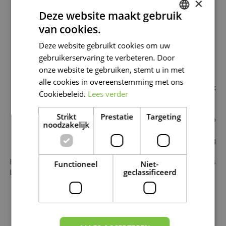
RI
×
LL
Deze website maakt gebruik
van cookies.
DUTCH
Zi
Deze website gebruikt cookies om uw
n
FRENCH
in
gebruikerservaring te verbeteren. Door
DUTCH
ee
onze website te gebruiken, stemt u in met
n
alle cookies in overeenstemming met ons
lek
Cookiebeleid.
Lees verder
ke
re
Strikt
Prestatie
Targeting
ho
noodzakelijk
td
og
,
hamburger of mexicano burger? Kom dan zeker eens langs
Functioneel
Niet-
geclassificeerd
bij de Grill-stand in de entreehal van Famiflora.