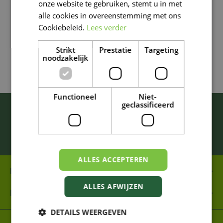
onze website te gebruiken, stemt u in met
alle cookies in overeenstemming met ons
Cookiebeleid.
Lees verder
Garantie
Strikt
Prestatie
Targeting
noodzakelijk
Andere vraag
Functioneel
Niet-
geclassificeerd
BLIJF ALTIJD OP DE HOOGTE VAN ONZE
NIEUWSTE PROMOTIES!
Inschrijven
ALLES ACCEPTEREN
FAMIFLORA MOESKROEN
ALLES AFWIJZEN
FAMIFLORA DE PANNE
DETAILS WEERGEVEN