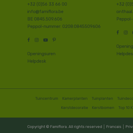
+32 (0)56 33 66 00
+32 (0)
info@famiflora.be
onthaal
BE 0845.509.606
Peppol
Peppol-nummer: 0208:0845509606
Opening
Openingsuren
Helpdes
Helpdesk
Tuincentrum
Kamerplanten
Tuinplanten
Tuindeco
Kerstdecoratie
Kerstbomen
Top 10 
Copyright © Famiflora. All rights reserved │
Francais
│
Priv