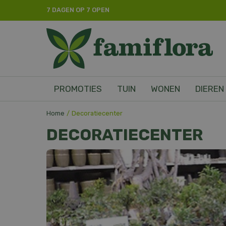
Ga
7 DAGEN OP 7 OPEN
naar
content
PROMOTIES
TUIN
WONEN
DIEREN
Home
Decoratiecenter
DECORATIECENTER