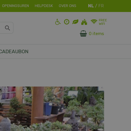
OPENINGSUREN
HELPDESK
OVER ONS
FREE
WIFI
0 items
CADEAUBON