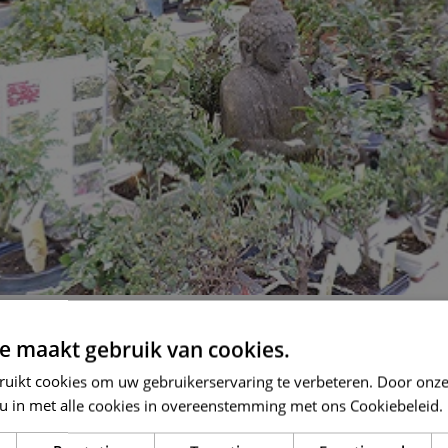
 Moeskroen het grootste tuin- en
decoratiecenter
van België. 
 beste kwaliteit, tegen scherpe prijzen. Als
decoratiecenter
bi
e maakt gebruik van cookies.
ruikt cookies om uw gebruikerservaring te verbeteren. Door onze
 u in met alle cookies in overeenstemming met ons Cookiebeleid.
 een uitgebreide
dierenafdeling,
een
versmarkt, een chocolatier,