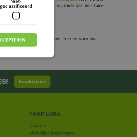
Niet-
geclassificeerd
r eten. Zoals u leest zijn wij meer dan een tuin-
breide collectie, voor uw huis, tuin en voor uw
ACCEPTEREN
ES!
Inschrijven
Contact
​Wettelijke bepalingen