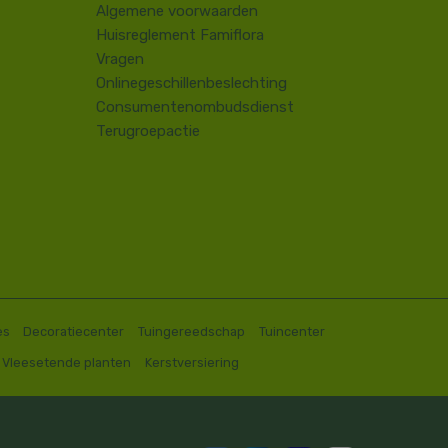
Algemene voorwaarden
Huisreglement Famiflora
Vragen
Onlinegeschillenbeslechting
Consumentenombudsdienst
Terugroepactie
es
Decoratiecenter
Tuingereedschap
Tuincenter
Vleesetende planten
Kerstversiering