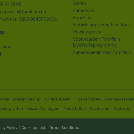
Dieren
58 41 10 08
Famiresto
.depanne@famiflora.be
Foodhall
-nummer: 0208:0845509606
Mobiele applicatie Famiflora
Privacy policy
Voorwaarden Famiflora
loyaliteitsprogramma
suren
Samenwerken met Famiflora
k
ratie
Dierenvoeding
Tuinmeubelen
Huisdecoratie
Woonaccessoir
Kamerplanten
Gazon Aanleggen
Meststoffen
Cactussen
Orchidee
acy Policy
│
Cookiebeleid
│
Green Solutions