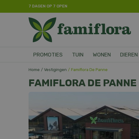
Ga
7 DAGEN OP 7 OPEN
naar
content
PROMOTIES
TUIN
WONEN
DIEREN
Home
Vestigingen
Famiflora De Panne
FAMIFLORA DE PANNE