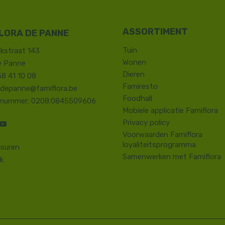
LORA DE PANNE
Tuin
kstraat 143
Wonen
e Panne
Dieren
58 41 10 08
Famiresto
.depanne@famiflora.be
Foodhall
-nummer: 0208:0845509606
Mobiele applicatie Famiflora
Privacy policy
Voorwaarden Famiflora
loyaliteitsprogramma
suren
Samenwerken met Famiflora
k