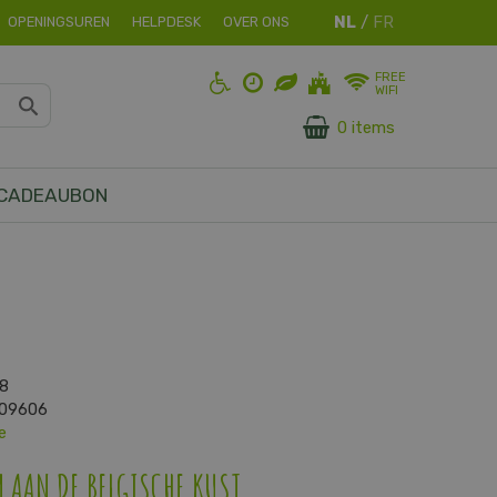
OPENINGSUREN
HELPDESK
OVER ONS
FREE
WIFI
0 items
CADEAUBON
08
509606
e
 AAN DE BELGISCHE KUST