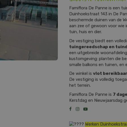
Famiflora De Panne is een t
Duinhoekstraat 143 in De Pan
beschermde duinen van de Wes
aan zee of gewoon voor wie in
tuin, huis en dier.
De vestiging biedt een volle
tuingereedschap en tuin
een uitgebreide woonafdeling
kustomgeving: planten die be
smalle balkons en tuinen, en
De winkel is
vlot bereikbaa
De vestiging is volledig toegan
het terrein.
Famiflora De Panne is
7 dage
Kerstdag en Nieuwjaarsdag g
Werken Duinhoekstra