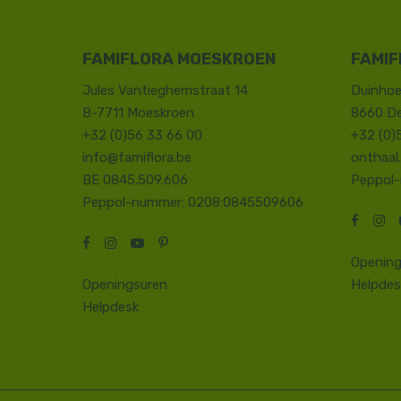
FAMIFLORA MOESKROEN
FAMIF
Jules Vantieghemstraat 14
Duinhoe
B-7711 Moeskroen
8660 D
+32 (0)56 33 66 00
+32 (0)
info@famiflora.be
onthaal
BE 0845.509.606
Peppol
Peppol-nummer: 0208:0845509606
Opening
Openingsuren
Helpdes
Helpdesk