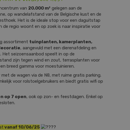
uincentrum van
20.000 m²
gelegen aan de
ne, op wandelafstand van de Belgische kust en de
thoek. Het is de ideale stop voor een daguitstap
 de regio woont en op zoek is naar inspiratie voor
dig assortiment
tuinplanten, kamerplanten,
decoratie
, aangevuld met een dierenafdeling en
. Het seizoensaanbod speelt in op de
stand zijn tegen wind en zout, terrasplanten voor
 een breed gamma voor moestuinieren.
r
met de wagen via de N8, met ruime gratis parking.
kelijk voor rolstoelgebruikers en biedt gratis wifi op
n op 7 open
, ook op zon- en feestdagen. Enkel op
esloten.
at
vanaf 10/06/25