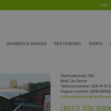
JOBS
DRANKEN & SNACKS
RESTAURANT
SHOPS
Duinhoekstraat 143
8660
De Panne
Telefoonnummer:
058 41 10 
Peppol-nummer: 0208:0845
onthaal.depanne@famiflora.b
GROOTSTE TUINCENTRUM