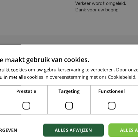
Verkeer wordt omgeleid.
Dank voor uw begrip!
EXTRA OPENIN
e maakt gebruik van cookies.
:00
Open op OLV Hemelvaart
ruikt cookies om uw gebruikerservaring te verbeteren. Door onze
:00
15 augustus
 u in met alle cookies in overeenstemming met ons Cookiebeleid.
:00
:00
Prestatie
Targeting
Functioneel
:30
:30
:30
tijd
ERGEVEN
ALLES AFWIJZEN
ALLES 