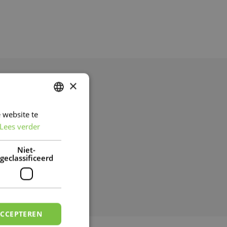
×
GSUREN
 website te
DUTCH
09:00 - 19:30
Lees verder
FRENCH
DUTCH
Niet-
geclassificeerd
ACCEPTEREN