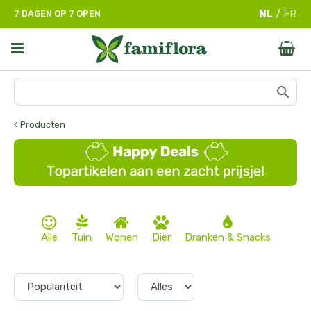
G
7 DAGEN OP 7 OPEN
a
n
a
a
r
c
o
n
Producten
t
e
n
t
Alle
Tuin
Wonen
Dier
Dranken & Snacks