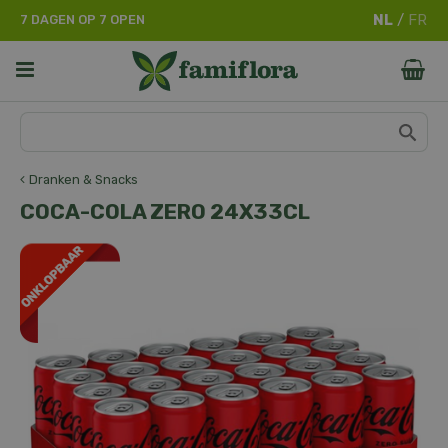
G
7 DAGEN OP 7 OPEN
a
n
a
a
r
c
o
n
Dranken & Snacks
t
COCA-COLA ZERO 24X33CL
e
n
t