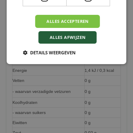
is Coca-Cola Zero Sugar.
Ingrediënten:
Bruisend water, kleurstof: E150d,
ALLES ACCEPTEREN
zuren E338, E331, zoetstoffen: aspartaam,
acesulfaam-K, natuurlijke aroma's
(plantenextracten), waaronder cafeïne
ALLES AFWIJZEN
Voedingswaarden
DETAILS WEERGEVEN
Gemiddelde voedingswaarde
per 100 ml
Energie
1,4 kJ / 0,3 kcal
Vetten
0 g
- waarvan verzadigde vetzuren
0 g
Koolhydraten
0 g
- waarvan suikers
0 g
Eiwitten
0 g
Zout
0,02 g