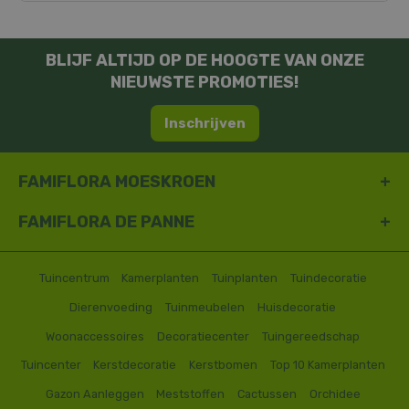
BLIJF ALTIJD OP DE HOOGTE VAN ONZE
NIEUWSTE PROMOTIES!
Inschrijven
FAMIFLORA MOESKROEN
FAMIFLORA DE PANNE
Tuincentrum
Kamerplanten
Tuinplanten
Tuindecoratie
Dierenvoeding
Tuinmeubelen
Huisdecoratie
Woonaccessoires
Decoratiecenter
Tuingereedschap
Tuincenter
Kerstdecoratie
Kerstbomen
Top 10 Kamerplanten
Gazon Aanleggen
Meststoffen
Cactussen
Orchidee