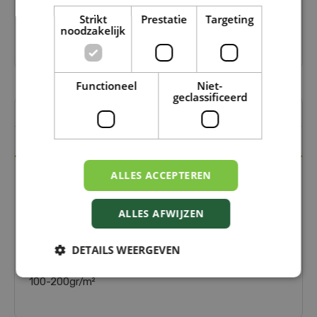
Verkrijgbaar in onze winkels in Moeskroen en De
Strikt
Prestatie
Targeting
Panne
noodzakelijk
7 dagen op 7 open!
Functioneel
Niet-
geclassificeerd
Omschrijving
Specificaties
ALLES ACCEPTEREN
Deze organische meststof kan algemeen toegepast
worden in
b
orders, bloemenperken, bij
sierheesters, rozen en bomen
. De evenwichtige
ALLES AFWIJZEN
samenstelling zorgt voor stevige sterke planten met
gezonde wortels.
DETAILS WEERGEVEN
DOSERING
100-200gr/m²