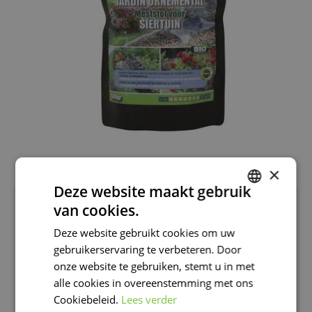
×
Deze website maakt gebruik
2
van cookies.
99
DUTCH
Deze website gebruikt cookies om uw
FRENCH
Beschikbaar in
Famiflora Moeskroen
gebruikerservaring te verbeteren. Door
DUTCH
Beschikbaar in
Famiflora De Panne
onze website te gebruiken, stemt u in met
alle cookies in overeenstemming met ons
Cookiebeleid.
Lees verder
Onze Happy Deals zijn extra laag geprijsd