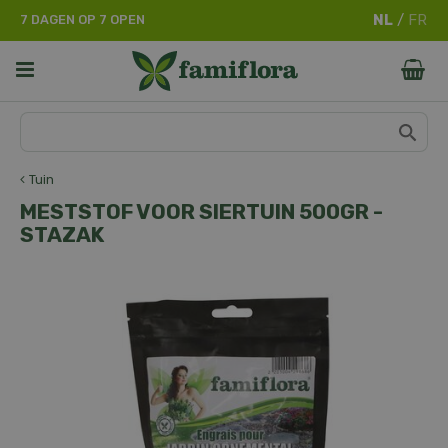
G
7 DAGEN OP 7 OPEN
a
n
a
a
r
c
o
n
Tuin
t
MESTSTOF VOOR SIERTUIN 500GR -
e
STAZAK
n
t