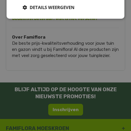
Tuinplanten & kamerplanten
DETAILS WEERGEVEN
Meer tips? Lees dan zeker onze blog
"Potgrond &
bodemverbeteraar: wat is het verschil?"
Over Famiflora
De beste prijs-kwaliteitsverhouding voor jouw tuin
en gazon vindt u bij Famiflora! Al deze producten zijn
met veel zorg geselecteerd voor jouw tuinplezier.
BLIJF ALTIJD OP DE HOOGTE VAN ONZE
NIEUWSTE PROMOTIES!
Inschrijven
FAMIFLORA MOESKROEN