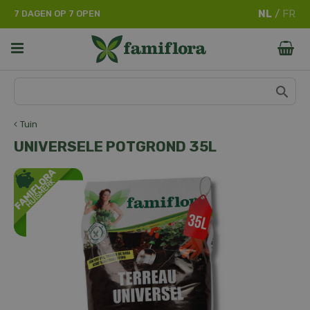
G
7 DAGEN OP 7 OPEN
a
n
a
a
r
c
o
n
Tuin
t
UNIVERSELE POTGROND 35L
e
n
t