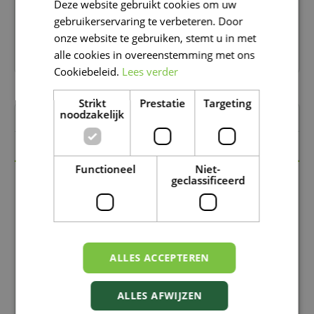
Deze website gebruikt cookies om uw
FRENCH
Verkrijgbaar in onze winkels in Moeskroen en De
gebruikerservaring te verbeteren. Door
Panne
DUTCH
onze website te gebruiken, stemt u in met
7 dagen op 7 open!
alle cookies in overeenstemming met ons
Cookiebeleid.
Lees verder
Strikt
Prestatie
Targeting
noodzakelijk
Omschrijving
Specificaties
Functioneel
Niet-
geclassificeerd
Deze universele potgrond is ideaal voor het
planten en verpotten van tuinplanten &
bloembakken! 🪴
Bovendien bevat de potgrond startbemesting zodat
je plantjes de eerste periode de nodige voeding
krijgen. Bovendien is de potgrond ook geschikt als
ALLES ACCEPTEREN
bodemverbeteraar.
ALLES AFWIJZEN
Geschikt voor: