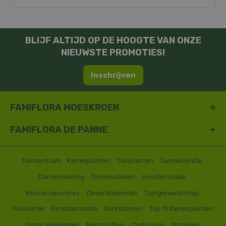
BLIJF ALTIJD OP DE HOOGTE VAN ONZE
NIEUWSTE PROMOTIES!
Inschrijven
FAMIFLORA MOESKROEN
FAMIFLORA DE PANNE
Tuincentrum
Kamerplanten
Tuinplanten
Tuindecoratie
Dierenvoeding
Tuinmeubelen
Huisdecoratie
Woonaccessoires
Decoratiecenter
Tuingereedschap
Tuincenter
Kerstdecoratie
Kerstbomen
Top 10 Kamerplanten
Gazon Aanleggen
Meststoffen
Cactussen
Orchidee