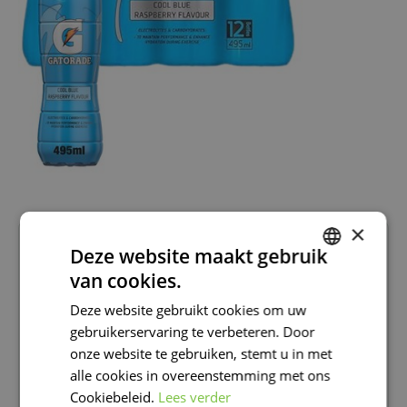
×
11
99
Deze website maakt gebruik
van cookies.
DUTCH
Tijdelijk niet beschikbaar in
Famiflora Moeskroen
Deze website gebruikt cookies om uw
FRENCH
Beschikbaar in
Famiflora De Panne
gebruikerservaring te verbeteren. Door
DUTCH
onze website te gebruiken, stemt u in met
Onze Happy Deals zijn extra laag geprijsd
alle cookies in overeenstemming met ons
Cookiebeleid.
Lees verder
Verkrijgbaar in onze winkels in Moeskroen en De