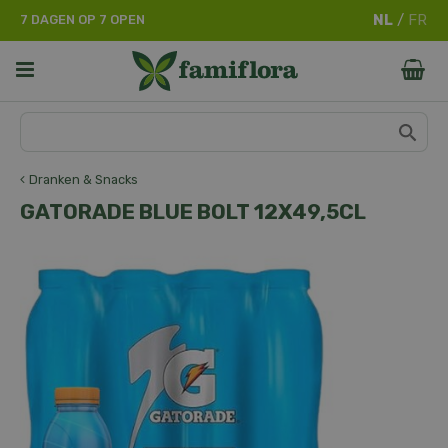
G
7 DAGEN OP 7 OPEN
a
n
a
a
r
c
o
n
Dranken & Snacks
t
GATORADE BLUE BOLT 12X49,5CL
e
n
t