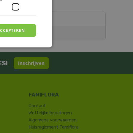
ACCEPTEREN
ES!
Inschrijven
Contact
​Wettelijke bepalingen
Algemene voorwaarden
Huisreglement Famiflora