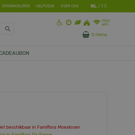
OPENINGSUREN
HELPDESK
OVER ONS
FREE
WIFI
0 items
CADEAUBON
 niet beschikbaar in
Famiflora Moeskroen
aar in
Famiflora De Panne