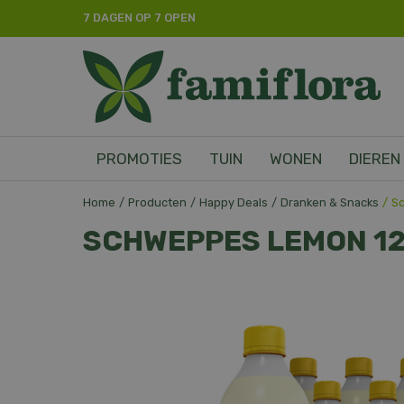
Ga
7 DAGEN OP 7 OPEN
naar
content
PROMOTIES
TUIN
WONEN
DIEREN
Home
Producten
Happy Deals
Dranken & Snacks
S
SCHWEPPES LEMON 1