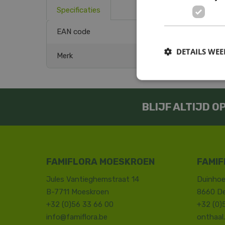
Specificaties
EAN code
DETAILS WE
Merk
BLIJF ALTIJD 
FAMIFLORA MOESKROEN
FAMIF
Jules Vantieghemstraat 14
Duinhoe
B-7711 Moeskroen
8660 D
+32 (0)56 33 66 00
+32 (0)
info@famiflora.be
onthaal