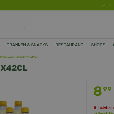
JOBS
DRANKEN & SNACKS
RESTAURANT
SHOPS
chweppes lemon 12x42cl
2X42CL
8
99
Tijdelijk
Beschikb