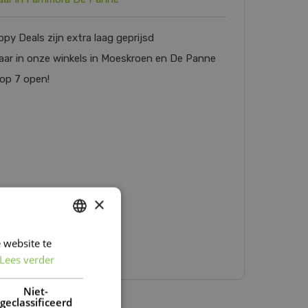
py Deals zijn extra laag geprijsd
baar in onze winkels in Moeskroen en De Panne
op 7 open!
×
 website te
DUTCH
Lees verder
FRENCH
DUTCH
Niet-
geclassificeerd