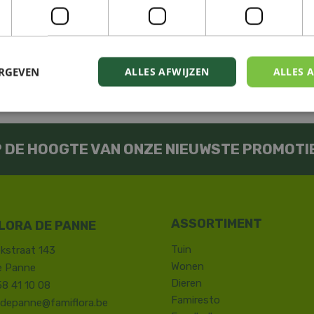
5902860411901
ERGEVEN
ALLES AFWIJZEN
ALLES 
Suntory
OP DE HOOGTE VAN ONZE NIEUWSTE PROMOTI
LORA DE PANNE
Tuin
kstraat 143
Wonen
e Panne
Dieren
58 41 10 08
Famiresto
.depanne@famiflora.be