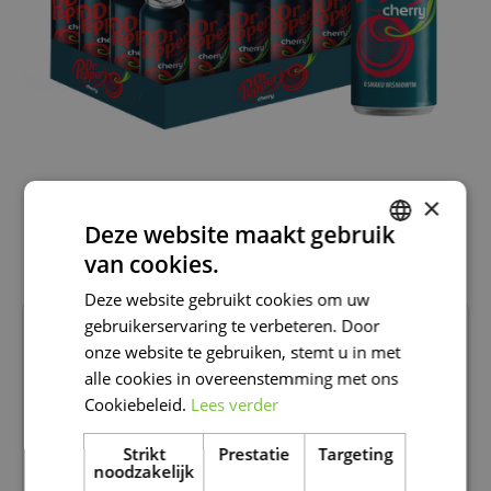
×
Deze website maakt gebruik
van cookies.
DUTCH
Deze website gebruikt cookies om uw
FRENCH
gebruikerservaring te verbeteren. Door
13
99
DUTCH
onze website te gebruiken, stemt u in met
alle cookies in overeenstemming met ons
Beschikbaar in
Famiflora Moeskroen
Cookiebeleid.
Lees verder
Beschikbaar in
Famiflora De Panne
Strikt
Prestatie
Targeting
noodzakelijk
Onze Happy Deals zijn extra laag geprijsd