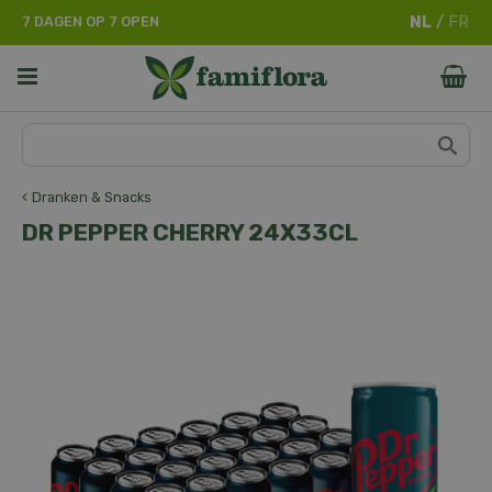
G
7 DAGEN OP 7 OPEN
a
n
a
a
r
c
o
n
Dranken & Snacks
t
DR PEPPER CHERRY 24X33CL
e
n
t