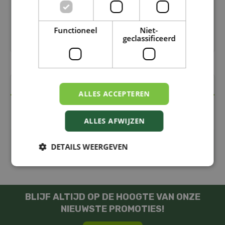
Verkrijgbaar in onze winkels in Moeskroen en De
Panne
Functioneel
Niet-
7 dagen op 7 open!
geclassificeerd
Specificaties
ALLES ACCEPTEREN
EAN code
5902860417101
ALLES AFWIJZEN
Merk
DETAILS WEERGEVEN
Suntory
BLIJF ALTIJD OP DE HOOGTE VAN ONZE
NIEUWSTE PROMOTIES!