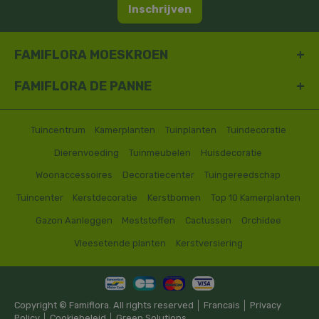
Inschrijven
FAMIFLORA MOESKROEN
FAMIFLORA DE PANNE
Tuincentrum
Kamerplanten
Tuinplanten
Tuindecoratie
Dierenvoeding
Tuinmeubelen
Huisdecoratie
Woonaccessoires
Decoratiecenter
Tuingereedschap
Tuincenter
Kerstdecoratie
Kerstbomen
Top 10 Kamerplanten
Gazon Aanleggen
Meststoffen
Cactussen
Orchidee
Vleesetende planten
Kerstversiering
Copyright © Famiflora. All rights reserved │
Francais
│
Privacy
Policy
│
Cookiebeleid
│
Green Solutions