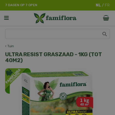
G
7 DAGEN OP 7 OPEN
a
n
a
a
r
c
o
n
Tuin
t
ULTRA RESIST GRASZAAD - 1KG (TOT
e
40M2)
n
t