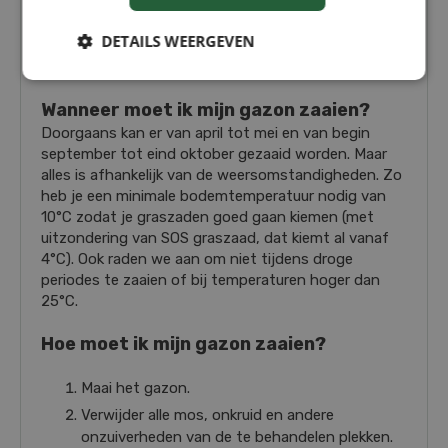
zaaien:
DETAILS WEERGEVEN
Nieuwe aanleg:
250 tot 300 gram per 10m²
Doorzaai (herstel):
125 tot 150 gram per 10m²
Wanneer moet ik mijn gazon zaaien?
Doorgaans kan er van april tot mei en van begin
september tot eind oktober gezaaid worden. Maar
alles is afhankelijk van de weersomstandigheden. Zo
heb je een minimale bodemtemperatuur nodig van
10°C zodat je graszaden goed gaan kiemen (met
uitzondering van SOS graszaad, dat kiemt al vanaf
4°C). Ook raden we aan om niet tijdens droge
periodes te zaaien of bij temperaturen hoger dan
25°C.
Hoe moet ik mijn gazon zaaien?
Maai het gazon.
Verwijder alle mos, onkruid en andere
onzuiverheden van de te behandelen plekken.