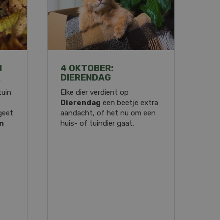
N
4 OKTOBER:
R
DIERENDAG
tuin
Elke dier verdient op
Dierendag
een beetje extra
geet
aandacht, of het nu om een
n
huis- of tuindier gaat.