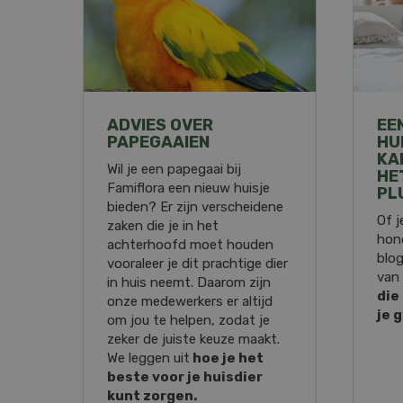
ADVIES OVER
EE
PAPEGAAIEN
HU
KA
Wil je een papegaai bij
HE
Famiflora een nieuw huisje
PL
bieden? Er zijn verscheidene
Of j
zaken die je in het
hon
achterhoofd moet houden
blog
vooraleer je dit prachtige dier
van
in huis neemt. Daarom zijn
die
onze medewerkers er altijd
je 
om jou te helpen, zodat je
zeker de juiste keuze maakt.
We leggen uit
hoe je het
beste voor je huisdier
kunt zorgen.