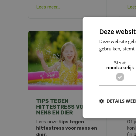
Lees meer...
Lees
Deze websit
DIER
Deze website geb
gebruiken, stemt
Strikt
noodzakelijk
TIPS TEGEN
AL
DETAILS WE
HITTESTRESS VOOR
DI
MENS EN DIER
TU
Lees onze
tips tegen
Of j
hittestress voor mens en
koni
dier
.
(in 