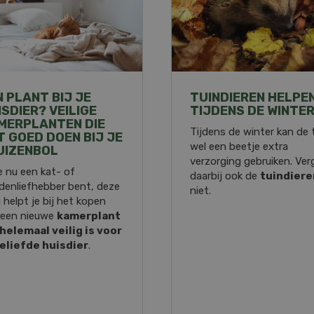
N PLANT BIJ JE
TUINDIEREN HELPE
ISDIER? VEILIGE
TIJDENS DE WINTE
MERPLANTEN DIE
Tijdens de winter kan de 
T GOED DOEN BIJ JE
wel een beetje extra
UIZENBOL
verzorging gebruiken. Ver
e nu een kat- of
daarbij ook de
tuindiere
denliefhebber bent, deze
niet.
 helpt je bij het kopen
 een nieuwe
kamerplant
 helemaal veilig is voor
geliefde huisdier
.