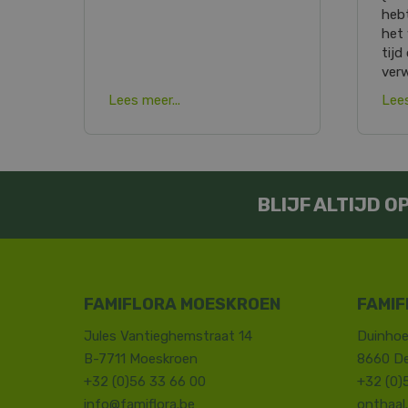
heb
het
tijd
ver
Lees meer...
Lees
BLIJF ALTIJD 
FAMIFLORA MOESKROEN
FAMIF
Jules Vantieghemstraat 14
Duinhoe
B-7711 Moeskroen
8660 D
+32 (0)56 33 66 00
+32 (0)
info@famiflora.be
onthaal