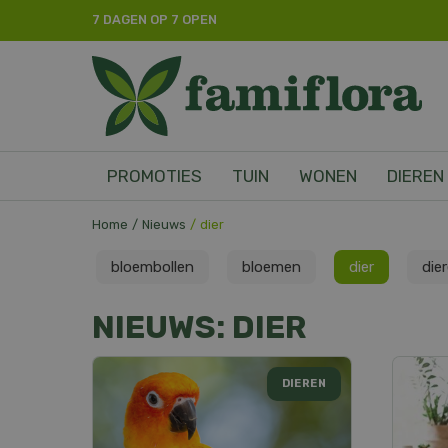
Ga
7 DAGEN OP 7 OPEN
naar
content
PROMOTIES
TUIN
WONEN
DIEREN
Home
Nieuws
dier
bloembollen
bloemen
dier
die
NIEUWS: DIER
DIEREN