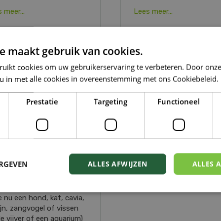
 meer...
Lees meer...
e maakt gebruik van cookies.
DIER
ruikt cookies om uw gebruikerservaring te verbeteren. Door onze
 u in met alle cookies in overeenstemming met ons Cookiebeleid.
Prestatie
Targeting
Functioneel
LES VOOR
ERGEVEN
ALLES AFWIJZEN
ALLES 
ERENDAG IN HET
INCENTRUM
e nu een hond, kat, cavia,
jn, zangvogel of vissen
de vijver of een aquarium)