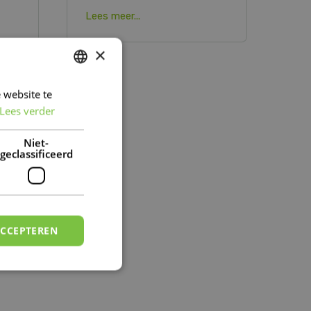
Lees meer...
×
 website te
DUTCH
Lees verder
FRENCH
DUTCH
Niet-
geclassificeerd
ACCEPTEREN