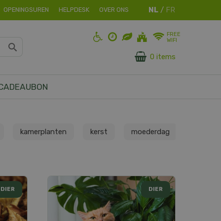
OPENINGSUREN
HELPDESK
OVER ONS
FREE
WIFI
0 items
CADEAUBON
kamerplanten
kerst
moederdag
moestu
DIER
DIER