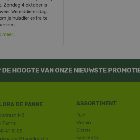
t. Zondag 4 oktober is
 weer Werelddierendag,
 om je huisdier extra te
wennen.
 meer...
OP DE HOOGTE VAN ONZE NIEUWSTE PROMOTI
LORA DE PANNE
Tuin
kstraat 143
Wonen
e Panne
Dieren
58 41 10 08
Famiresto
.depanne@famiflora.be