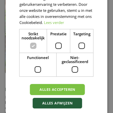
gebruikerservaring te verbeteren. Door
DUTCH
onze website te gebruiken, stemt u in met
alle cookies in overeenstemming met ons
Cookiebeleid.
Lees verder
Strikt
Prestatie
Targeting
noodzakelijk
Functioneel
Niet-
geclassificeerd
MOZAÏEKPLANT OF FITTONIA
ALLES ACCEPTEREN
De klein blijvende mozaïekplant heeft
mooie gekleurde
bladnerven
en staat erg goed tussen een stel
ALLES AFWIJZEN
diepgroene kamerplanten. Fittonia is
niet giftig voor je