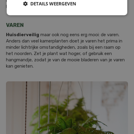
huisdier
. Geef deze plant regelmatig genoeg water: hij
DETAILS WEERGEVEN
houdt niet van uitdrogen!
VAREN
Huisdierveilig
maar ook nog eens erg mooi: de varen.
Anders dan veel kamerplanten doet je varen het prima in
minder lichtrijke omstandigheden, zoals bij een raam op
het noorden. Zet je plant wat hoger, of gebruik een
hangmandje, zodat je van de mooie bladeren van je varen
kan genieten.