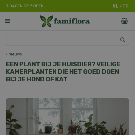
G
7 DAGEN OP 7 OPEN
a
n
a
a
r
c
o
n
Nieuws
t
EEN PLANT BIJ JE HUISDIER? VEILIGE
e
KAMERPLANTEN DIE HET GOED DOEN
n
BIJ JE HOND OF KAT
t