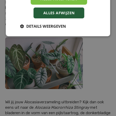
Heb je al wat ervaring met Alocasia, dan kan je naar
hartenlust experimenteren met de kleinere en zeldzamere
ALLES AFWIJZEN
soorten. Zoals de
Silver Dragon
met lichte bladeren die
zilverachtig glanzen, of de
Dragon Scale
met veel
donkerdere en dikkere bladeren.
DETAILS WEERGEVEN
Wil jij jouw Alocasiaverzameling uitbreiden? Kijk dan ook
eens uit naar de
Alocasia Macrorrhiza Stingray
met
bladeren in de vorm van een pijlstaartrog, de donkerbladige