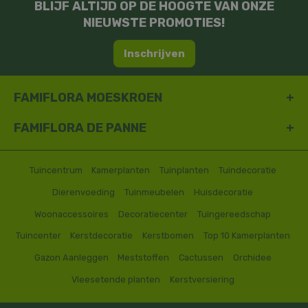
BLIJF ALTIJD OP DE HOOGTE VAN ONZE
NIEUWSTE PROMOTIES!
Inschrijven
FAMIFLORA MOESKROEN
FAMIFLORA DE PANNE
Tuincentrum
Kamerplanten
Tuinplanten
Tuindecoratie
Dierenvoeding
Tuinmeubelen
Huisdecoratie
Woonaccessoires
Decoratiecenter
Tuingereedschap
Tuincenter
Kerstdecoratie
Kerstbomen
Top 10 Kamerplanten
Gazon Aanleggen
Meststoffen
Cactussen
Orchidee
Vleesetende planten
Kerstversiering