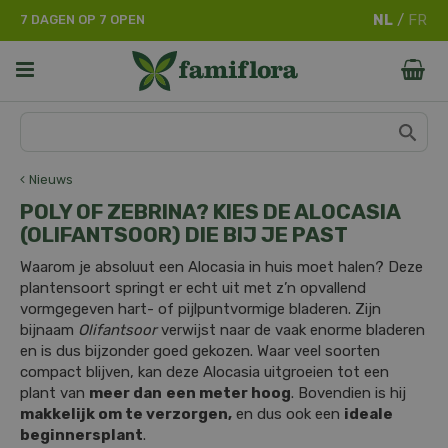
G
7 DAGEN OP 7 OPEN
a
n
a
a
r
c
o
n
Nieuws
t
POLY OF ZEBRINA? KIES DE ALOCASIA
e
(OLIFANTSOOR) DIE BIJ JE PAST
n
t
Waarom je absoluut een Alocasia in huis moet halen? Deze
plantensoort springt er echt uit met z’n opvallend
vormgegeven hart- of pijlpuntvormige bladeren. Zijn
bijnaam
Olifantsoor
verwijst naar de vaak enorme bladeren
en is dus bijzonder goed gekozen. Waar veel soorten
compact blijven, kan deze Alocasia uitgroeien tot een
plant van
meer dan
een meter hoog
. Bovendien is hij
makkelijk om te verzorgen,
en dus ook een
ideale
beginnersplant
.