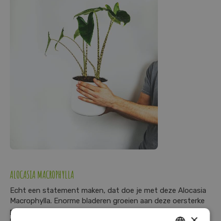
ALOCASIA MACROPHYLLA
Echt een statement maken, dat doe je met deze Alocasia
Macrophylla. Enorme bladeren groeien aan deze oersterke
plant die al snel een meter groot wordt. Van de bladeren
×