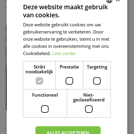
kan soms wat water druppelen, dus zet je plant op een
Deze website maakt gebruik
geschikte ondergrond.
van cookies.
DUTCH
Deze website gebruikt cookies om uw
FRENCH
gebruikerservaring te verbeteren. Door
DUTCH
onze website te gebruiken, stemt u in met
alle cookies in overeenstemming met ons
Cookiebeleid.
Lees verder
Strikt
Prestatie
Targeting
noodzakelijk
Functioneel
Niet-
geclassificeerd
ALOCASIA SILVER DRAGON OF DRAGON SCALE
ALLES ACCEPTEREN