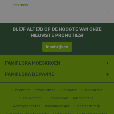
Lees meer...
BLIJF ALTIJD OP DE HOOGTE VAN ONZE
NIEUWSTE PROMOTIES!
Inschrijven
FAMIFLORA MOESKROEN
FAMIFLORA DE PANNE
Tuincentrum
Kamerplanten
Tuinplanten
Tuindecoratie
Dierenvoeding
Tuinmeubelen
Huisdecoratie
Woonaccessoires
Decoratiecenter
Tuingereedschap