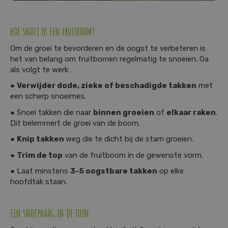
HOE SNOEI IK EEN FRUITBOOM?
Om de groei te bevorderen en de oogst te verbeteren is
het van belang om fruitbomen regelmatig te snoeien. Ga
als volgt te werk:
●
Verwijder dode, zieke of beschadigde takken
met
een scherp snoeimes.
● Snoei takken die naar
binnen groeien
of
elkaar raken
.
Dit belemmert de groei van de boom.
●
Knip takken
weg die te dicht bij de stam groeien.
●
Trim de top
van de fruitboom in de gewenste vorm.
● Laat minstens
3-5 oogstbare takken
op elke
hoofdtak staan.
EEN SNOEPHAAG IN DE TUIN