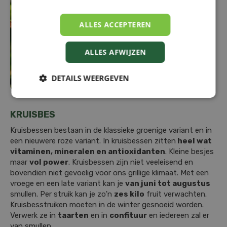
ALLES ACCEPTEREN
ALLES AFWIJZEN
DETAILS WEERGEVEN
KRUISBES
Kruisbessen bestaan in de klassieke groenige variant en in
een nieuwere roze variant. In kruisbessen zitten
heel wat
vitaminen, mineralen en antioxidanten
. Kleine besjes
maar
vol power
. Kruisbessen zijn niet veeleisend en
bovendien niet gevoelig voor ons grillige klimaat. Met een
vroege en een late variant kan je
van juni tot augustus
smullen. Per struik kan je zo'n
zes kilo
fruit verwachten.
Kruisbesstruiken moeten in de winter gesnoeid worden.
Verwerk ze in
taarten
en in
confituur
en iedereen zal er
van smullen.