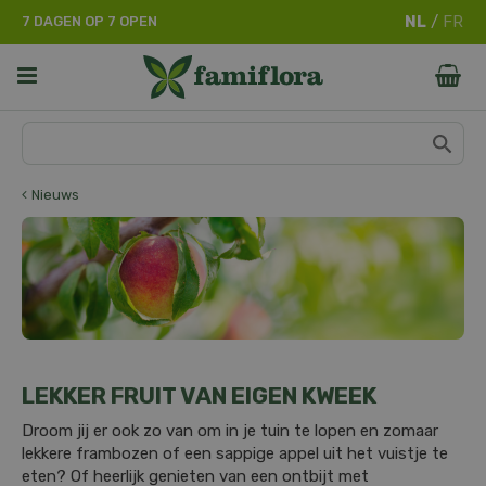
G
7 DAGEN OP 7 OPEN
a
n
a
a
r
c
o
n
Nieuws
t
e
n
t
LEKKER FRUIT VAN EIGEN KWEEK
Droom jij er ook zo van om in je tuin te lopen en zomaar
lekkere frambozen of een sappige appel uit het vuistje te
eten? Of heerlijk genieten van een ontbijt met