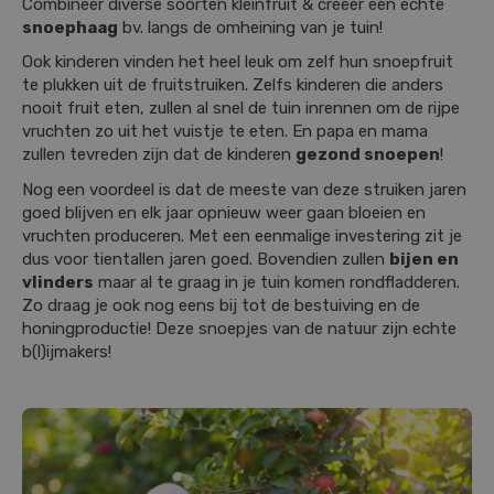
Combineer diverse soorten kleinfruit & creëer een echte
snoephaag
bv. langs de omheining van je tuin!
Ook kinderen vinden het heel leuk om zelf hun snoepfruit
te plukken uit de fruitstruiken. Zelfs kinderen die anders
nooit fruit eten, zullen al snel de tuin inrennen om de rijpe
vruchten zo uit het vuistje te eten. En papa en mama
zullen tevreden zijn dat de kinderen
gezond snoepen
!
Nog een voordeel is dat de meeste van deze struiken jaren
goed blijven en elk jaar opnieuw weer gaan bloeien en
vruchten produceren. Met een eenmalige investering zit je
dus voor tientallen jaren goed. Bovendien zullen
bijen en
vlinders
maar al te graag in je tuin komen rondfladderen.
Zo draag je ook nog eens bij tot de bestuiving en de
honingproductie! Deze snoepjes van de natuur zijn echte
b(l)ijmakers!