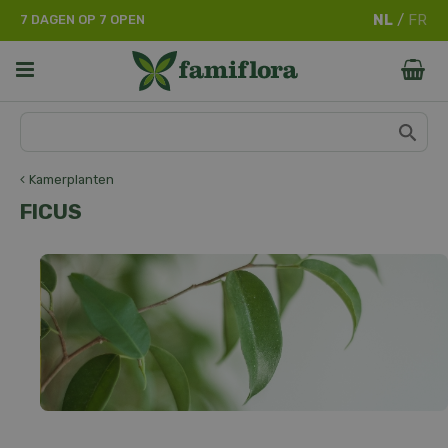
G
7 DAGEN OP 7 OPEN
a
n
a
a
r
c
o
n
Kamerplanten
t
FICUS
e
n
t