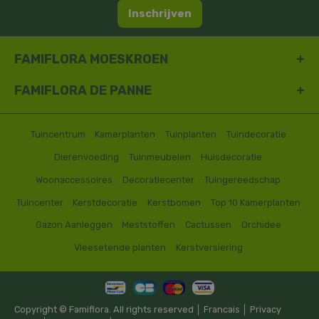
Inschrijven
FAMIFLORA MOESKROEN
FAMIFLORA DE PANNE
Tuincentrum
Kamerplanten
Tuinplanten
Tuindecoratie
Dierenvoeding
Tuinmeubelen
Huisdecoratie
Woonaccessoires
Decoratiecenter
Tuingereedschap
Tuincenter
Kerstdecoratie
Kerstbomen
Top 10 Kamerplanten
Gazon Aanleggen
Meststoffen
Cactussen
Orchidee
Vleesetende planten
Kerstversiering
Copyright © Famiflora. All rights reserved │
Francais
│
Privacy