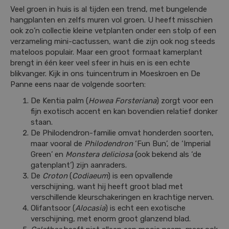
Veel groen in huis is al tijden een trend, met bungelende
hangplanten en zelfs muren vol groen. U heeft misschien
ook zo’n collectie kleine vetplanten onder een stolp of een
verzameling mini-cactussen, want die zijn ook nog steeds
mateloos populair. Maar een groot formaat kamerplant
brengt in één keer veel sfeer in huis en is een echte
blikvanger. Kijk in ons tuincentrum in Moeskroen en De
Panne eens naar de volgende soorten:
De Kentia palm (
Howea Forsteriana
) zorgt voor een
fijn exotisch accent en kan bovendien relatief donker
staan.
De Philodendron-familie omvat honderden soorten,
maar vooral de
Philodendron
‘Fun Bun’, de ‘Imperial
Green’ en
Monstera deliciosa
(ook bekend als ‘de
gatenplant’) zijn aanraders.
De
Croton
(
Codiaeum
) is een opvallende
verschijning, want hij heeft groot blad met
verschillende kleurschakeringen en krachtige nerven.
Olifantsoor (
Alocasia
) is echt een exotische
verschijning, met enorm groot glanzend blad.