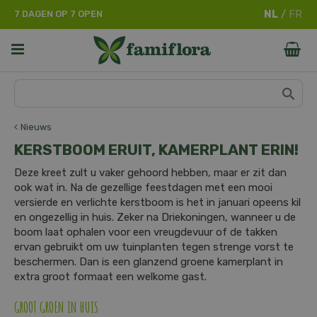
G
7 DAGEN OP 7 OPEN
a
n
a
a
r
c
o
n
Nieuws
t
KERSTBOOM ERUIT, KAMERPLANT ERIN!
e
n
Deze kreet zult u vaker gehoord hebben, maar er zit dan
t
ook wat in. Na de gezellige feestdagen met een mooi
versierde en verlichte kerstboom is het in januari opeens kil
en ongezellig in huis. Zeker na Driekoningen, wanneer u de
boom laat ophalen voor een vreugdevuur of de takken
ervan gebruikt om uw tuinplanten tegen strenge vorst te
beschermen. Dan is een glanzend groene kamerplant in
extra groot formaat een welkome gast.
GROOT GROEN IN HUIS