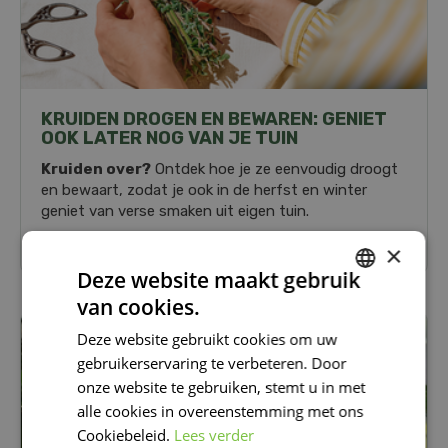
KRUIDEN DROGEN EN BEWAREN: GENIET
OOK LATER NOG VAN JE TUIN
Kruiden over?
Ontdek hoe je ze eenvoudig droogt
en bewaart, zodat je ook in de herfst en winter
geniet van verse smaken uit eigen tuin.
Lees meer...
×
Deze website maakt gebruik
van cookies.
DUTCH
Deze website gebruikt cookies om uw
KAMERPLANTEN
FRENCH
gebruikerservaring te verbeteren. Door
DUTCH
onze website te gebruiken, stemt u in met
alle cookies in overeenstemming met ons
Cookiebeleid.
Lees verder