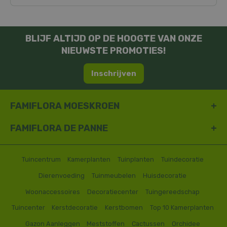
BLIJF ALTIJD OP DE HOOGTE VAN ONZE
NIEUWSTE PROMOTIES!
Inschrijven
FAMIFLORA MOESKROEN
FAMIFLORA DE PANNE
Tuincentrum
Kamerplanten
Tuinplanten
Tuindecoratie
Dierenvoeding
Tuinmeubelen
Huisdecoratie
Woonaccessoires
Decoratiecenter
Tuingereedschap
Tuincenter
Kerstdecoratie
Kerstbomen
Top 10 Kamerplanten
Gazon Aanleggen
Meststoffen
Cactussen
Orchidee