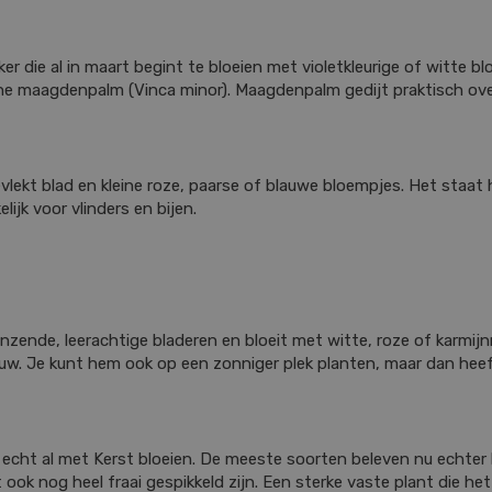
 die al in maart begint te bloeien met violetkleurige of witte b
eine maagdenpalm (Vinca minor). Maagdenpalm gedijt praktisch ov
evlekt blad en kleine roze, paarse of blauwe bloempjes. Het staat
ijk voor vlinders en bijen.
lanzende, leerachtige bladeren en bloeit met witte, roze of karm
duw. Je kunt hem ook op een zonniger plek planten, maar dan heef
e echt al met Kerst bloeien. De meeste soorten beleven nu echte
k nog heel fraai gespikkeld zijn. Een sterke vaste plant die het 