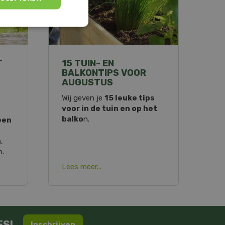
T
15 TUIN- EN
BALKONTIPS VOOR
AUGUSTUS
Wij geven je
15 leuke tips
voor in de tuin en op het
balko
n.
een
n
,
n.
Lees meer...
ES!
Inschrijven