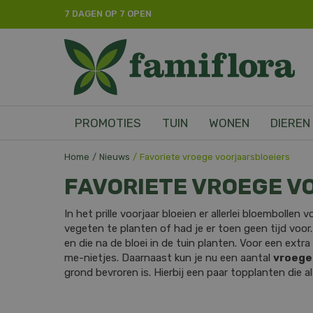
Ga
7 DAGEN OP 7 OPEN
naar
content
PROMOTIES
TUIN
WONEN
DIEREN
Home
Nieuws
Favoriete vroege voorjaarsbloeiers
FAVORIETE VROEGE V
In het prille voorjaar bloeien er allerlei bloembollen
vegeten te planten of had je er toen geen tijd voor
en die na de bloei in de tuin planten. Voor een extra
me-nietjes. Daarnaast kun je nu een aantal
vroege
grond bevroren is. Hierbij een paar topplanten die a