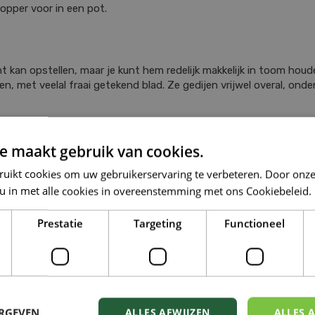
topper voor in een pot.
kan opstellen, maar je kunt hem redelijk makkelijk in toom houde
nten, met veelal fraai getekend blad. Ze gedijen vrijwel overal, o
e maakt gebruik van cookies.
s tuincentrum in Moeskroen en De Panne. Je vindt er zelfs nu, zo
spiratie om vrolijk van te worden.
ruikt cookies om uw gebruikerservaring te verbeteren. Door onze
 u in met alle cookies in overeenstemming met ons Cookiebeleid.
HTEN:
Prestatie
Targeting
Functioneel
KAMERPLANTEN
TUIN
ERGEVEN
ALLES AFWIJZEN
ALLES 