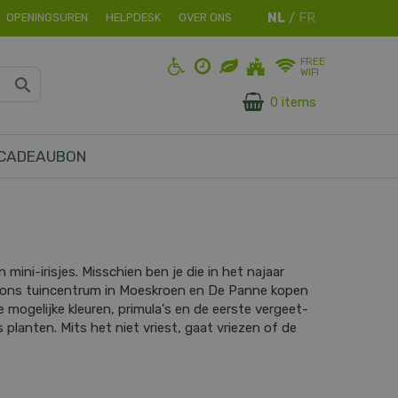
OPENINGSUREN
HELPDESK
OVER ONS
FREE
WIFI
0 items
CADEAUBON
 mini-irisjes. Misschien ben je die in het najaar
 in ons tuincentrum in Moeskroen en De Panne kopen
le mogelijke kleuren, primula's en de eerste vergeet-
 planten. Mits het niet vriest, gaat vriezen of de