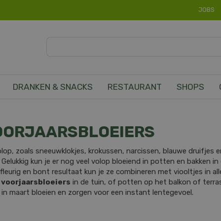
JOBS
DRANKEN & SNACKS
RESTAURANT
SHOPS
OORJAARSBLOEIERS
 volop, zoals sneeuwklokjes, krokussen, narcissen, blauwe druifjes en
. Gelukkig kun je er nog veel volop bloeiend in potten en bakken
 fleurig en bont resultaat kun je ze combineren met viooltjes in al
 voorjaarsbloeiers
in de tuin, of potten op het balkon of terras
l in maart bloeien en zorgen voor een instant lentegevoel.