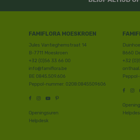
FAMIFLORA MOESKROEN
FAMIF
Jules Vantieghemstraat 14
Duinhoe
B-7711 Moeskroen
8660 D
+32 (0)56 33 66 00
+32 (0)
info@famiflora.be
onthaal
BE 0845.509.606
Peppol
Peppol-nummer: 0208:0845509606
Opening
Openingsuren
Helpdes
Helpdesk