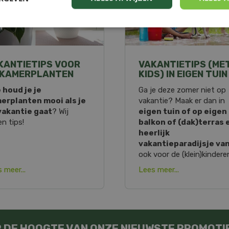
KANTIETIPS VOOR
VAKANTIETIPS (ME
 KAMERPLANTEN
KIDS) IN EIGEN TUIN
 houd je je
Ga je deze zomer niet op
erplanten mooi als je
vakantie? Maak er dan in
vakantie gaat
? Wij
eigen tuin of op eigen
n tips!
balkon of (dak)terras 
heerlijk
vakantieparadijsje va
ook voor de (klein)kindere
 meer...
Lees meer...
OP DE HOOGTE VAN ONZE NIEUWSTE PROMOTI