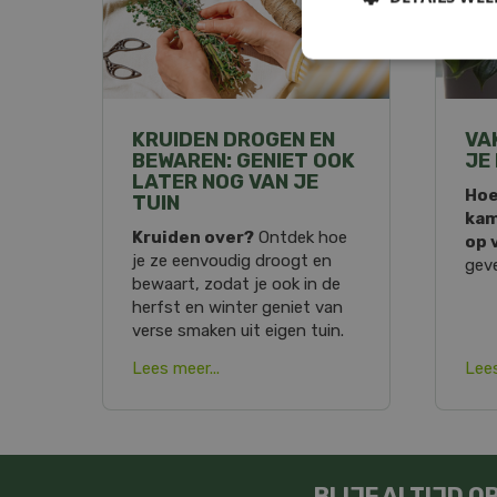
KRUIDEN DROGEN EN
VA
BEWAREN: GENIET OOK
JE
LATER NOG VAN JE
Hoe
TUIN
kam
Kruiden over?
Ontdek hoe
op 
je ze eenvoudig droogt en
geve
bewaart, zodat je ook in de
herfst en winter geniet van
verse smaken uit eigen tuin.
Lees meer...
Lees
BLIJF ALTIJD 