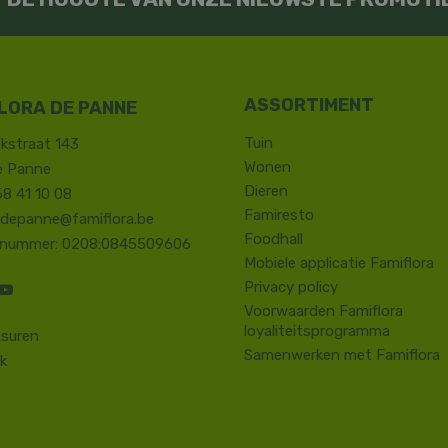
LORA DE PANNE
Tuin
kstraat 143
Wonen
e Panne
Dieren
58 41 10 08
Famiresto
.depanne@famiflora.be
Foodhall
-nummer: 0208:0845509606
Mobiele applicatie Famiflora
Privacy policy
Voorwaarden Famiflora
loyaliteitsprogramma
suren
Samenwerken met Famiflora
k