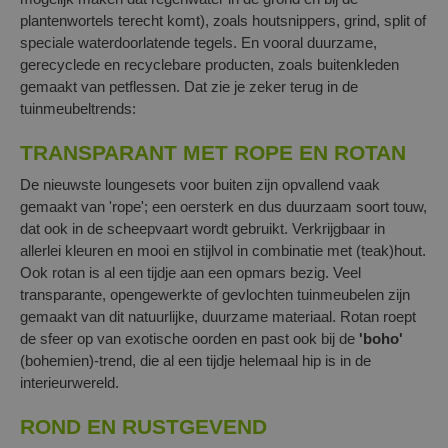
plantenwortels terecht komt), zoals houtsnippers, grind, split of
speciale waterdoorlatende tegels. En vooral duurzame,
gerecyclede en recyclebare producten, zoals buitenkleden
gemaakt van petflessen. Dat zie je zeker terug in de
tuinmeubeltrends:
TRANSPARANT MET ROPE EN ROTAN
De nieuwste loungesets voor buiten zijn opvallend vaak
gemaakt van 'rope'; een oersterk en dus duurzaam soort touw,
dat ook in de scheepvaart wordt gebruikt. Verkrijgbaar in
allerlei kleuren en mooi en stijlvol in combinatie met (teak)hout.
Ook rotan is al een tijdje aan een opmars bezig. Veel
transparante, opengewerkte of gevlochten tuinmeubelen zijn
gemaakt van dit natuurlijke, duurzame materiaal. Rotan roept
de sfeer op van exotische oorden en past ook bij de
'boho'
(bohemien)-trend, die al een tijdje helemaal hip is in de
interieurwereld.
ROND EN RUSTGEVEND