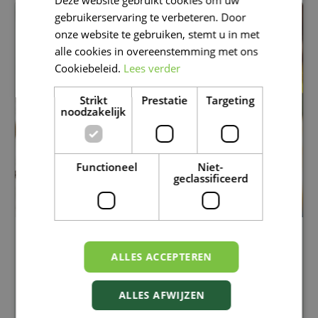
FRENCH
gebruikerservaring te verbeteren. Door
DUTCH
onze website te gebruiken, stemt u in met
alle cookies in overeenstemming met ons
Cookiebeleid.
Lees verder
Strikt
Prestatie
Targeting
noodzakelijk
Functioneel
Niet-
geclassificeerd
KRUIDEN DROGEN EN BEWAREN: GENIET
OOK LATER NOG VAN JE TUIN
ALLES ACCEPTEREN
Kruiden over?
Ontdek hoe je ze eenvoudig droogt
en bewaart, zodat je ook in de herfst en winter
ALLES AFWIJZEN
geniet van verse smaken uit eigen tuin.