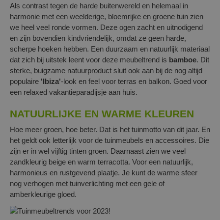
Als contrast tegen de harde buitenwereld en helemaal in
harmonie met een weelderige, bloemrijke en groene tuin zien
we heel veel ronde vormen. Deze ogen zacht en uitnodigend
en zijn bovendien kindvriendelijk, omdat ze geen harde,
scherpe hoeken hebben. Een duurzaam en natuurlijk materiaal
dat zich bij uitstek leent voor deze meubeltrend is
bamboe
. Dit
sterke, buigzame natuurproduct sluit ook aan bij de nog altijd
populaire
'Ibiza'
-look en feel voor terras en balkon. Goed voor
een relaxed vakantieparadijsje aan huis.
NATUURLIJKE EN WARME KLEUREN
Hoe meer groen, hoe beter. Dat is het tuinmotto van dit jaar. En
het geldt ook letterlijk voor de tuinmeubels en accessoires. Die
zijn er in wel vijftig tinten groen. Daarnaast zien we veel
zandkleurig beige en warm terracotta. Voor een natuurlijk,
harmonieus en rustgevend plaatje. Je kunt de warme sfeer
nog verhogen met tuinverlichting met een gele of
amberkleurige gloed.