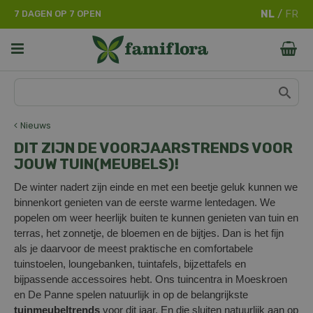
G
7 DAGEN OP 7 OPEN
a
n
a
a
r
c
o
n
Nieuws
t
DIT ZIJN DE VOORJAARSTRENDS VOOR
e
JOUW TUIN(MEUBELS)!
n
t
De winter nadert zijn einde en met een beetje geluk kunnen we
binnenkort genieten van de eerste warme lentedagen. We
popelen om weer heerlijk buiten te kunnen genieten van tuin en
terras, het zonnetje, de bloemen en de bijtjes. Dan is het fijn
als je daarvoor de meest praktische en comfortabele
tuinstoelen, loungebanken, tuintafels, bijzettafels en
bijpassende accessoires hebt. Ons tuincentra in Moeskroen
en De Panne spelen natuurlijk in op de belangrijkste
tuinmeubeltrends
voor dit jaar. En die sluiten natuurlijk aan op