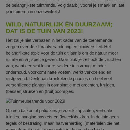
de belangrijkste tuintrends. Volg daarbij vooral je smaak en laat
je inspireren in onze winkels!
WILD, NATUURLIJK ÉN DUURZAAM;
DAT IS DE TUIN VAN 2023!
Het zal je niet verbazen in het kader van de toenemende
zorgen over de klimaatverandering en biodiversiteit. Het
belangrijkste topic voor de tuin dit jaar is om de natuur meer
ruimte en vrij spel te geven. Daar pluk je zelf ook de vruchten
van, want een wat lossere, wildere tuin vraagt minder
onderhoud, voorkomt natte voeten, werkt verkoelend en
rustgevend. Denk aan kronkelende paadjes en heel veel
verschillende planten in combinatie met groenten, kruiden,
(bessen)struiken en (fruit)boompjes.
Op een balkon of patio kies je voor klimplanten, verticale
tuintjes, hanging baskets en (kweek)bakken. In de tuin geen
tegels of bestrating, maar 'halfverharding' (materialen die het
mogelijk maken dat regenwater in de grond en bij de