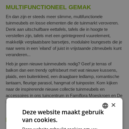
MULTIFUNCTIONEEL GEMAK
En dan zijn er steeds meer slimme, multifunctionele
tuinmeubels en losse elementen die de tuinmarkt veroveren.
Denk aan uitschuifbare eettafels, tafels die in hoogte te
verstellen zijn, tafels met een geïntegreerd vuurelement,
makkelijk verplaatsbare barsetjes, modulaire loungesets die je
naar wens in een 'eiland' of juist in vrijstaande zitmeubels kunt
veranderen...
Heb je geen nieuwe tuinmeubels nodig? Geef je terras of
balkon dan een trendy opfrisbeurt met wat nieuwe kussens,
plaids, een buitenkleed, een draagbare ledlamp, romantische
lantaarn, fleurige parasol, hangmat of tuinposter. Kom kijken
naar de inspirerende nieuwe collectie tuinmeubels en
accessoires in ons tuincentrum in Famiflora Moeskroen en De
Panne.
×
Deze website maakt gebruik
van cookies.
KIJK OOK EENS NAAR DE VOLGENDE BERICHTEN:
DUTCH
Deze website gebruikt cookies om uw