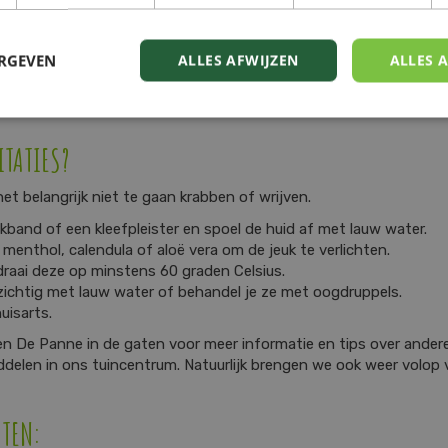
ht als er in je tuin of in de buurt een boom met rupsennesten 
ng van de betreffende boom bij jouw gemeente of provincie.
ERGEVEN
ALLES AFWIJZEN
ALLES 
e nesten en rupsen te lijf te gaan. Dit kan schadelijk zijn voor j
ovincie.
ITATIES?
het belangrijk niet te gaan krabben of wrijven.
band of een kleefpleister en spoel de huid af met lauw water.
enthol, calendula of aloë vera om de jeuk te verlichten.
raai deze op minstens 60 graden Celsius.
orzichtig met lauw water of behandel je ze met oogdruppels.
uisarts.
n De Panne in de gaten voor meer informatie en tips over ander
delen in ons tuincentrum. Natuurlijk brengen we ook weer volop vr
HTEN: