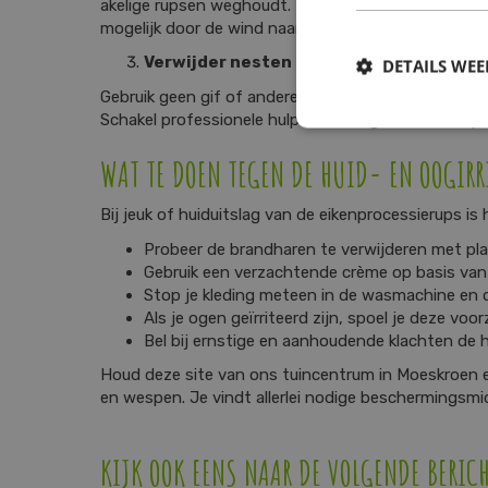
akelige rupsen weghoudt. Houd ramen en deuren dic
mogelijk door de wind naar binnen. Maak een meldi
Verwijder nesten niet zelf
DETAILS WE
Gebruik geen gif of andere bestrijdingsmiddelen om d
Schakel professionele hulp in via de gemeente of pr
WAT TE DOEN TEGEN DE HUID- EN OOGIRR
Bij jeuk of huiduitslag van de eikenprocessierups is 
Probeer de brandharen te verwijderen met plak
Gebruik een verzachtende crème op basis van m
Stop je kleding meteen in de wasmachine en d
Als je ogen geïrriteerd zijn, spoel je deze vo
Bel bij ernstige en aanhoudende klachten de h
Houd deze site van ons tuincentrum in Moeskroen e
en wespen. Je vindt allerlei nodige beschermingsmid
KIJK OOK EENS NAAR DE VOLGENDE BERIC