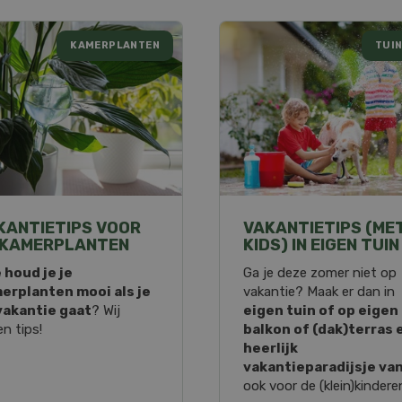
KAMERPLANTEN
TUIN
KANTIETIPS VOOR
VAKANTIETIPS (ME
 KAMERPLANTEN
KIDS) IN EIGEN TUIN
 houd je je
Ga je deze zomer niet op
erplanten mooi als je
vakantie? Maak er dan in
vakantie gaat
? Wij
eigen tuin of op eigen
n tips!
balkon of (dak)terras 
heerlijk
vakantieparadijsje va
ook voor de (klein)kindere