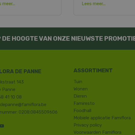
 meer...
Lees meer...
OP DE HOOGTE VAN ONZE NIEUWSTE PROMOTI
LORA DE PANNE
Tuin
kstraat 143
Wonen
e Panne
Dieren
58 41 10 08
Famiresto
.depanne@famiflora.be
Foodhall
-nummer: 0208:0845509606
Mobiele applicatie Famiflora
Privacy policy
Voorwaarden Famiflora