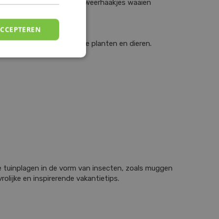
is want de brandharen met weerhaakjes waaien
ACCEPTEREN
ezelf, maar ook voor andere planten en dieren.
e tuinplagen in de vorm van insecten, zoals muggen
olijke en inspirerende vakantietips.