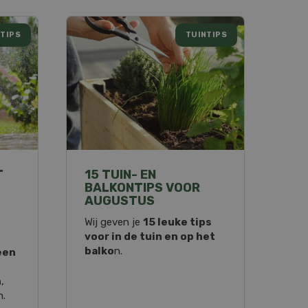
TIPS
TUINTIPS
T
15 TUIN- EN
BALKONTIPS VOOR
AUGUSTUS
Wij geven je
15 leuke tips
voor in de tuin en op het
balko
n.
een
n
,
n.