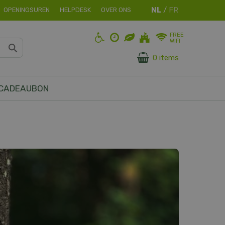
OPENINGSUREN
HELPDESK
OVER ONS
FREE
WIFI
0 items
CADEAUBON