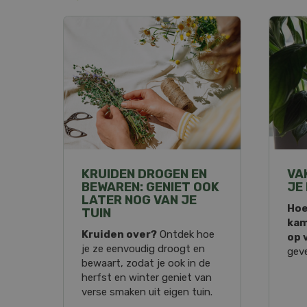
KRUIDEN DROGEN EN
VA
BEWAREN: GENIET OOK
JE
LATER NOG VAN JE
Hoe
TUIN
kam
Kruiden over?
Ontdek hoe
op 
je ze eenvoudig droogt en
geve
bewaart, zodat je ook in de
herfst en winter geniet van
verse smaken uit eigen tuin.