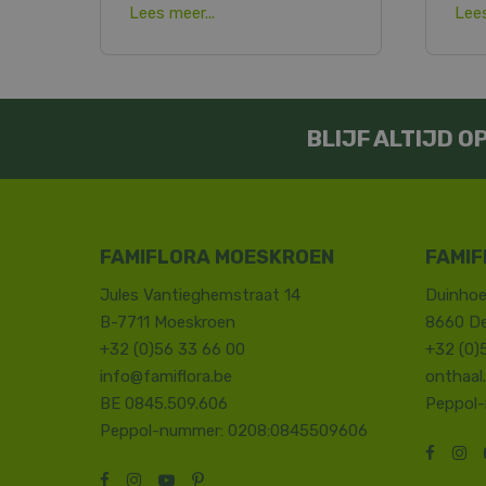
Lees meer...
Lees
BLIJF ALTIJD 
FAMIFLORA MOESKROEN
FAMIF
Jules Vantieghemstraat 14
Duinhoe
B-7711 Moeskroen
8660 D
+32 (0)56 33 66 00
+32 (0)
info@famiflora.be
onthaal
BE 0845.509.606
Peppol
Peppol-nummer: 0208:0845509606