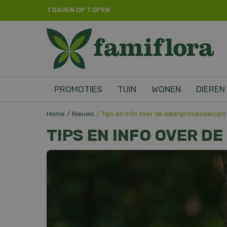
Ga
7 DAGEN OP 7 OPEN
naar
content
PROMOTIES
TUIN
WONEN
DIEREN
Home
Nieuws
Tips en info over de eikenprocessierups
TIPS EN INFO OVER D