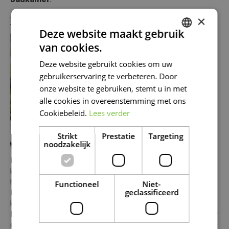
×
VAREN
Deze website maakt gebruik
van cookies.
DUTCH
Deze website gebruikt cookies om uw
FRENCH
gebruikerservaring te verbeteren. Door
DUTCH
onze website te gebruiken, stemt u in met
alle cookies in overeenstemming met ons
Cookiebeleid.
Lees verder
Strikt
Prestatie
Targeting
noodzakelijk
Een varen is een ideale kamerplant voor een hoekje van je
kamer. Zo krijgen z’n bladeren alle ruimte die ze nodig
hebben.
Functioneel
Niet-
geclassificeerd
Nieuwe bladeren van een varen rollen zich af vanuit een
krulletje, da’s altijd mooi om zien.
Bij Famiflora in Moeskroen en De Panne kan je terecht voor
een
enorme keuze aan varens als kamerplanten
: