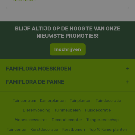
BLIJF ALTIJD OP DE HOOGTE VAN ONZE
NIEUWSTE PROMOTIES!
Inschrijven
FAMIFLORA MOESKROEN
FAMIFLORA DE PANNE
Tuincentrum
Kamerplanten
Tuinplanten
Tuindecoratie
Dierenvoeding
Tuinmeubelen
Huisdecoratie
Woonaccessoires
Decoratiecenter
Tuingereedschap
Tuincenter
Kerstdecoratie
Kerstbomen
Top 10 Kamerplanten