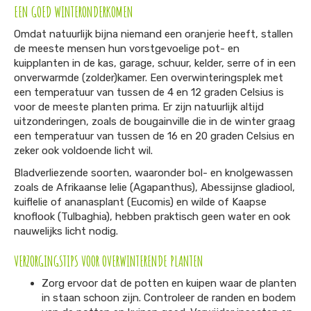
EEN GOED WINTERONDERKOMEN
Omdat natuurlijk bijna niemand een oranjerie heeft, stallen
de meeste mensen hun vorstgevoelige pot- en
kuipplanten in de kas, garage, schuur, kelder, serre of in een
onverwarmde (zolder)kamer. Een overwinteringsplek met
een temperatuur van tussen de 4 en 12 graden Celsius is
voor de meeste planten prima. Er zijn natuurlijk altijd
uitzonderingen, zoals de bougainville die in de winter graag
een temperatuur van tussen de 16 en 20 graden Celsius en
zeker ook voldoende licht wil.
Bladverliezende soorten, waaronder bol- en knolgewassen
zoals de Afrikaanse lelie (Agapanthus), Abessijnse gladiool,
kuiflelie of ananasplant (Eucomis) en wilde of Kaapse
knoflook (Tulbaghia), hebben praktisch geen water en ook
nauwelijks licht nodig.
VERZORGINGSTIPS VOOR OVERWINTERENDE PLANTEN
Zorg ervoor dat de potten en kuipen waar de planten
in staan schoon zijn. Controleer de randen en bodem