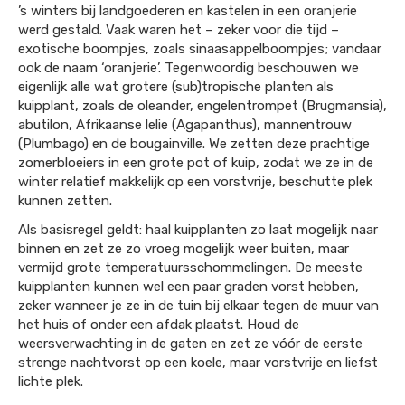
’s winters bij landgoederen en kastelen in een oranjerie
werd gestald. Vaak waren het – zeker voor die tijd –
exotische boompjes, zoals sinaasappelboompjes; vandaar
ook de naam ‘oranjerie’. Tegenwoordig beschouwen we
eigenlijk alle wat grotere (sub)tropische planten als
kuipplant, zoals de oleander, engelentrompet (Brugmansia),
abutilon, Afrikaanse lelie (Agapanthus), mannentrouw
(Plumbago) en de bougainville. We zetten deze prachtige
zomerbloeiers in een grote pot of kuip, zodat we ze in de
winter relatief makkelijk op een vorstvrije, beschutte plek
kunnen zetten.
Als basisregel geldt: haal kuipplanten zo laat mogelijk naar
binnen en zet ze zo vroeg mogelijk weer buiten, maar
vermijd grote temperatuursschommelingen. De meeste
kuipplanten kunnen wel een paar graden vorst hebben,
zeker wanneer je ze in de tuin bij elkaar tegen de muur van
het huis of onder een afdak plaatst. Houd de
weersverwachting in de gaten en zet ze vóór de eerste
strenge nachtvorst op een koele, maar vorstvrije en liefst
lichte plek.