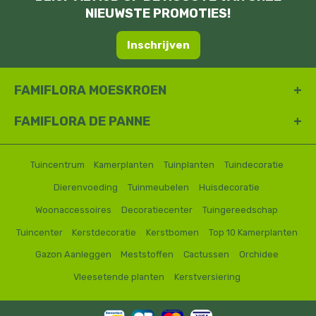
NIEUWSTE PROMOTIES!
Inschrijven
FAMIFLORA MOESKROEN
FAMIFLORA DE PANNE
Tuincentrum
Kamerplanten
Tuinplanten
Tuindecoratie
Dierenvoeding
Tuinmeubelen
Huisdecoratie
Woonaccessoires
Decoratiecenter
Tuingereedschap
Tuincenter
Kerstdecoratie
Kerstbomen
Top 10 Kamerplanten
Gazon Aanleggen
Meststoffen
Cactussen
Orchidee
Vleesetende planten
Kerstversiering