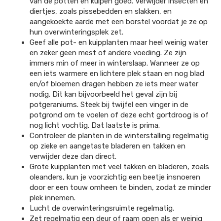
van de potten en kuipen goed. Verwijder insecten en
diertjes, zoals pissebedden en slakken, en
aangekoekte aarde met een borstel voordat je ze op
hun overwinteringsplek zet.
Geef alle pot- en kuipplanten maar heel weinig water
en zeker geen mest of andere voeding. Ze zijn
immers min of meer in winterslaap. Wanneer ze op
een iets warmere en lichtere plek staan en nog blad
en/of bloemen dragen hebben ze iets meer water
nodig. Dit kan bijvoorbeeld het geval zijn bij
potgeraniums. Steek bij twijfel een vinger in de
potgrond om te voelen of deze echt gortdroog is of
nog licht vochtig. Dat laatste is prima.
Controleer de planten in de winterstalling regelmatig
op zieke en aangetaste bladeren en takken en
verwijder deze dan direct.
Grote kuipplanten met veel takken en bladeren, zoals
oleanders, kun je voorzichtig een beetje insnoeren
door er een touw omheen te binden, zodat ze minder
plek innemen.
Lucht de overwinteringsruimte regelmatig.
Zet regelmatig een deur of raam open als er weinig