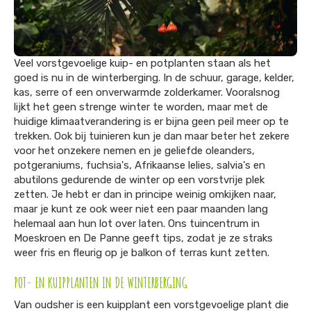
Veel vorstgevoelige kuip- en potplanten staan als het
goed is nu in de winterberging. In de schuur, garage, kelder,
kas, serre of een onverwarmde zolderkamer. Vooralsnog
lijkt het geen strenge winter te worden, maar met de
huidige klimaatverandering is er bijna geen peil meer op te
trekken. Ook bij tuinieren kun je dan maar beter het zekere
voor het onzekere nemen en je geliefde oleanders,
potgeraniums, fuchsia's, Afrikaanse lelies, salvia's en
abutilons gedurende de winter op een vorstvrije plek
zetten. Je hebt er dan in principe weinig omkijken naar,
maar je kunt ze ook weer niet een paar maanden lang
helemaal aan hun lot over laten. Ons tuincentrum in
Moeskroen en De Panne geeft tips, zodat je ze straks
weer fris en fleurig op je balkon of terras kunt zetten.
POT- EN KUIPPLANTEN IN DE WINTERBERGING
Van oudsher is een kuipplant een vorstgevoelige plant die