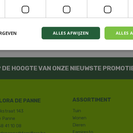
ERGEVEN
ALLES AFWIJZEN
ALLES 
OP DE HOOGTE VAN ONZE NIEUWSTE PROMOTI
LORA DE PANNE
Tuin
kstraat 143
Wonen
e Panne
Dieren
58 41 10 08
Famiresto