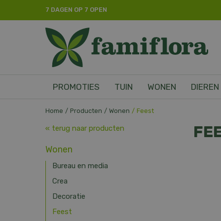
Ga
7 DAGEN OP 7 OPEN
naar
content
PROMOTIES
TUIN
WONEN
DIEREN
Home
Producten
Wonen
Feest
FE
« terug naar producten
Wonen
Bureau en media
Crea
Decoratie
Feest