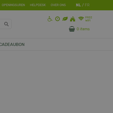
OPENINGSUREN
HELPDESK
OVER ONS
FREE
WIFI
0 items
CADEAUBON