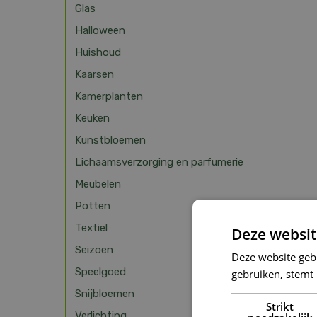
Glas
Halloween
Huishoud
Kaarsen
Kamerplanten
Keuken
Kunstbloemen
Lichaamsverzorging en parfumerie
Meubelen
Potten
Textiel
Deze websit
Seizoen
Deze website geb
Speelgoed
gebruiken, stemt
Snijbloemen
Strikt
Verlichting