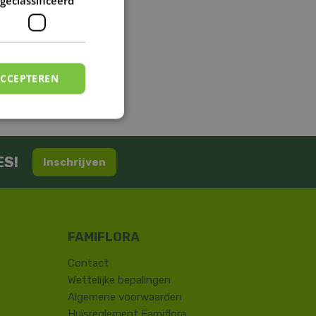
geclassificeerd
ACCEPTEREN
ES!
Inschrijven
Contact
​Wettelijke bepalingen
Algemene voorwaarden
Huisreglement Famiflora