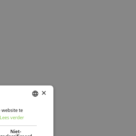
×
 website te
DUTCH
Lees verder
FRENCH
DUTCH
Niet-