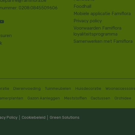
.depanne@famiflora.be
Foodhall
-nummer: 0208:0845509606
Mobiele applicatie Famiflora
Privacy policy
Voorwaarden Famiflora
loyaliteitsprogramma
suren
Samenwerken met Famiflora
k
ratie
Dierenvoeding
Tuinmeubelen
Huisdecoratie
Woonaccessoir
Kamerplanten
Gazon Aanleggen
Meststoffen
Cactussen
Orchidee
acy Policy
│
Cookiebeleid
│
Green Solutions