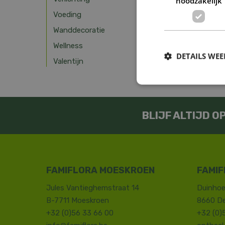
noodzakelijk
Voeding
Wanddecoratie
Wellness
DETAILS WE
Valentijn
BLIJF ALTIJD 
FAMIFLORA MOESKROEN
FAMIF
Jules Vantieghemstraat 14
Duinhoe
B-7711 Moeskroen
8660 D
+32 (0)56 33 66 00
+32 (0)