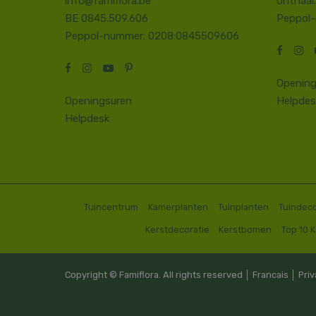
info@famiflora.be
onthaal
BE 0845.509.606
Peppol
Peppol-nummer: 0208:0845509606
Opening
Openingsuren
Helpdes
Helpdesk
Tuincentrum
Kamerplanten
Tuinplanten
Tuindeco
Kerstdecoratie
Kerstbomen
Top 10 
Copyright © Famiflora. All rights reserved │
Francais
│
Priv