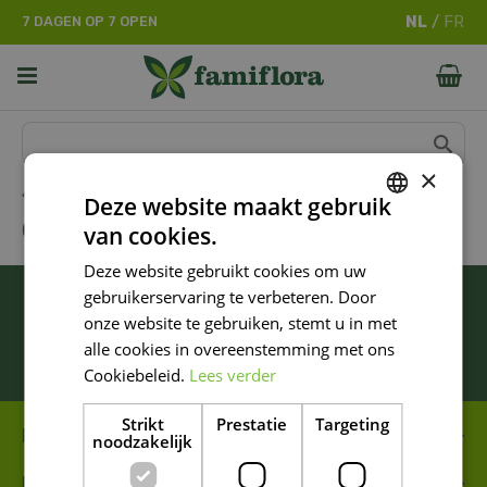
G
7 DAGEN OP 7 OPEN
a
n
a
a
r
c
o
×
n
Wonen
Deze website maakt gebruik
t
GLAS
van cookies.
e
DUTCH
n
Deze website gebruikt cookies om uw
FRENCH
t
BLIJF ALTIJD OP DE HOOGTE VAN ONZE
gebruikerservaring te verbeteren. Door
DUTCH
NIEUWSTE PROMOTIES!
onze website te gebruiken, stemt u in met
alle cookies in overeenstemming met ons
Inschrijven
Cookiebeleid.
Lees verder
Strikt
Prestatie
Targeting
FAMIFLORA MOESKROEN
noodzakelijk
FAMIFLORA DE PANNE