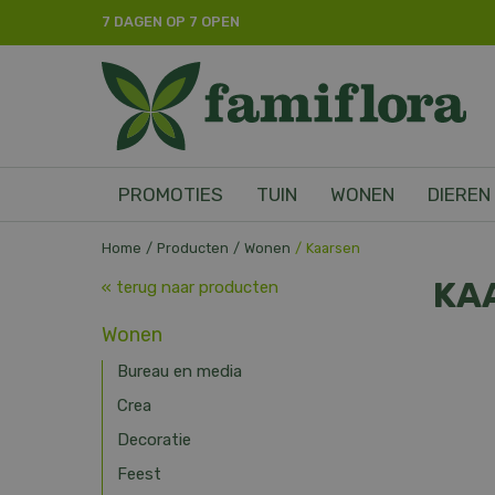
Ga
7 DAGEN OP 7 OPEN
naar
content
PROMOTIES
TUIN
WONEN
DIEREN
Home
Producten
Wonen
Kaarsen
KA
« terug naar producten
Wonen
Bureau en media
Crea
Decoratie
Feest