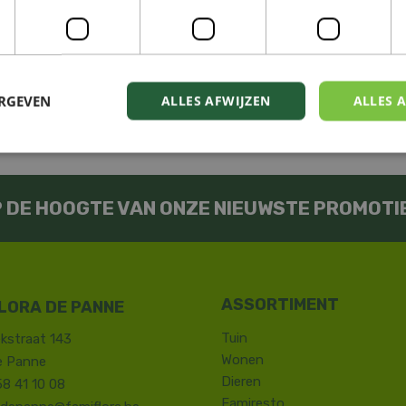
ERGEVEN
ALLES AFWIJZEN
ALLES 
OP DE HOOGTE VAN ONZE NIEUWSTE PROMOTI
LORA DE PANNE
Tuin
kstraat 143
Wonen
e Panne
Dieren
58 41 10 08
Famiresto