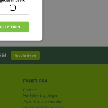
geclassificeerd
ACCEPTEREN
ES!
Inschrijven
Contact
​Wettelijke bepalingen
Algemene voorwaarden
Huisreglement Famiflora