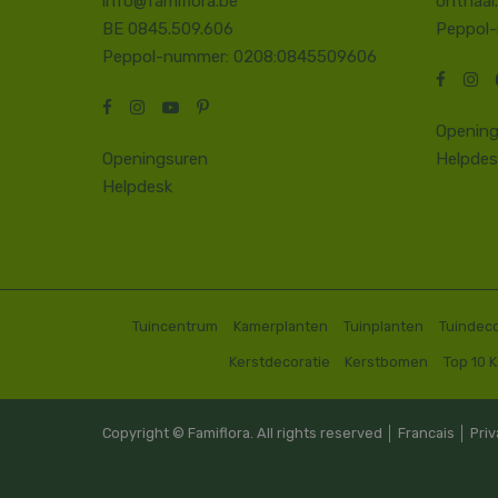
info@famiflora.be
onthaal
BE 0845.509.606
Peppol
Peppol-nummer: 0208:0845509606
Opening
Openingsuren
Helpdes
Helpdesk
Tuincentrum
Kamerplanten
Tuinplanten
Tuindeco
Kerstdecoratie
Kerstbomen
Top 10 
Copyright © Famiflora. All rights reserved │
Francais
│
Priv