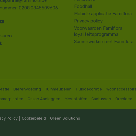
.depanne@famiflora.be
Foodhall
-nummer: 0208:0845509606
Mobiele applicatie Famiflora
Privacy policy
Voorwaarden Famiflora
loyaliteitsprogramma
suren
Samenwerken met Famiflora
k
ratie
Dierenvoeding
Tuinmeubelen
Huisdecoratie
Woonaccessoir
Kamerplanten
Gazon Aanleggen
Meststoffen
Cactussen
Orchidee
acy Policy
│
Cookiebeleid
│
Green Solutions