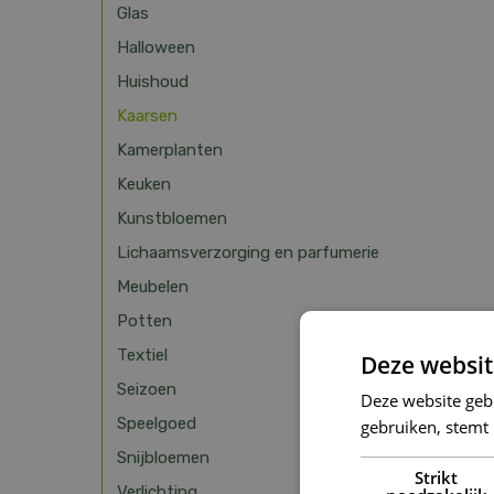
Glas
Halloween
Huishoud
Kaarsen
Kamerplanten
Keuken
Kunstbloemen
Lichaamsverzorging en parfumerie
Meubelen
Potten
Textiel
Deze websit
Seizoen
Deze website geb
Speelgoed
gebruiken, stemt
Snijbloemen
Strikt
Verlichting