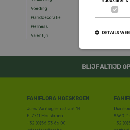
noodzakelijk
Voeding
Wanddecoratie
Wellness
DETAILS WE
Valentijn
BLIJF ALTIJD 
FAMIFLORA MOESKROEN
FAMIF
Jules Vantieghemstraat 14
Duinhoe
B-7711 Moeskroen
8660 D
+32 (0)56 33 66 00
+32 (0)