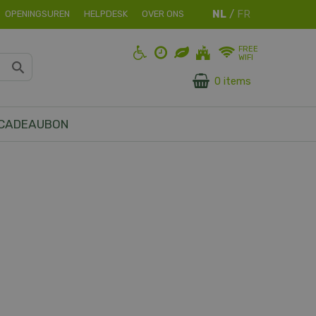
OPENINGSUREN
HELPDESK
OVER ONS
FREE
WIFI
0 items
CADEAUBON