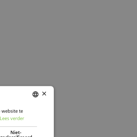
×
 website te
DUTCH
Lees verder
FRENCH
DUTCH
Niet-