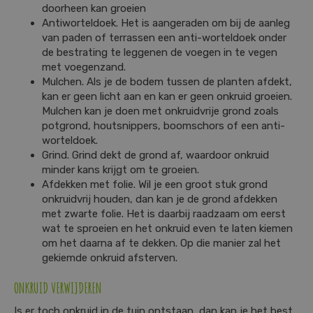
doorheen kan groeien
Antiworteldoek. Het is aangeraden om bij de aanleg
van paden of terrassen een anti-worteldoek onder
de bestrating te leggenen de voegen in te vegen
met voegenzand.
Mulchen. Als je de bodem tussen de planten afdekt,
kan er geen licht aan en kan er geen onkruid groeien.
Mulchen kan je doen met onkruidvrije grond zoals
potgrond, houtsnippers, boomschors of een anti-
worteldoek.
Grind. Grind dekt de grond af, waardoor onkruid
minder kans krijgt om te groeien.
Afdekken met folie. Wil je een groot stuk grond
onkruidvrij houden, dan kan je de grond afdekken
met zwarte folie. Het is daarbij raadzaam om eerst
wat te sproeien en het onkruid even te laten kiemen
om het daarna af te dekken. Op die manier zal het
gekiemde onkruid afsterven.
ONKRUID VERWIJDEREN
Is er toch onkruid in de tuin ontstaan, dan kan je het best