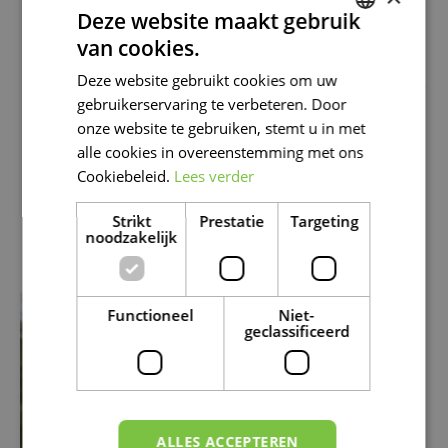
bovengrondse delen van onkruid van de bestrating
Deze website maakt gebruik
te vegen.
Spuiten. Bestrijdingsmiddelen zijn slecht voor het
van cookies.
DUTCH
milieu, er zijn steeds minder middelen voor de
Deze website gebruikt cookies om uw
bestrijding van onkruid toegelaten. Enkele ecologisch
FRENCH
gebruikerservaring te verbeteren. Door
verantwoorde middelen kunt u nog wel gebruiken.
DUTCH
Bespuit de bladeren met een ecologisch
onze website te gebruiken, stemt u in met
verantwoord middel. De werkzame stof wordt via
alle cookies in overeenstemming met ons
het blad opgenomen en doodt de plant tot in de
Cookiebeleid.
Lees verder
wortels. Je hoeft de bladeren niet te verwijderen.
Doe dit liefst bij windstil weer en als het minimaal 24
Strikt
Prestatie
Targeting
uur droog blijft.
noodzakelijk
Functioneel
Niet-
geclassificeerd
ALLES ACCEPTEREN