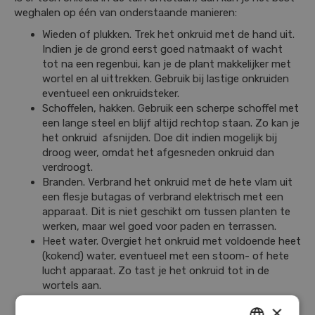
weghalen op één van onderstaande manieren:
Wieden of plukken. Trek het onkruid met de hand uit.
Indien je de grond eerst goed natmaakt of wacht
tot na een regenbui, kan je de plant makkelijker met
wortel en al uittrekken. Gebruik bij lastige onkruiden
eventueel een onkruidsteker.
Schoffelen, hakken. Gebruik een scherpe schoffel met
een lange steel en blijf altijd rechtop staan. Zo kan je
het onkruid afsnijden. Doe dit indien mogelijk bij
droog weer, omdat het afgesneden onkruid dan
verdroogt.
Branden. Verbrand het onkruid met de hete vlam uit
een flesje butagas of verbrand elektrisch met een
apparaat. Dit is niet geschikt om tussen planten te
werken, maar wel goed voor paden en terrassen.
Heet water. Overgiet het onkruid met voldoende heet
(kokend) water, eventueel met een stoom- of hete
lucht apparaat. Zo tast je het onkruid tot in de
wortels aan.
Borstelen. Met een onkruidborstel of -bezem zijn de
×