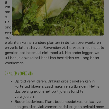
g
vor
me
n.
De
ong
ewe
nst
e planten kunnen andere planten in de tuin overwoekeren
en zelfs laten sterven. Bovendien ziet onkruid in de meeste
gevallen ook helemaal niet mooi uit. Hieronder leggen we
uit hoe je onkruid het best kan bestrijden en - nog beter -
voorkomen.
ONKRUID VOORKOMEN
Op tijd verwijderen. Onkruid groeit snel en kan in
korte tijd bloeien, zaad maken en uitbreiden. Het is
dus belangrijk om het op tijd en stond te
verwijderen.
Bodembedekkers. Plant bodembedekkers en laat ze
een gesloten vlak vormen zodat er geen onkruid meer