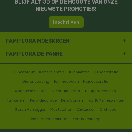
BLIJF ALTIJD OP DE HOOGTE VAN ONZE
NIEUWSTE PROMOTIES!
Inschrijven
FAMIFLORA MOESKROEN
FAMIFLORA DE PANNE
Tuincentrum
Kamerplanten
Tuinplanten
Tuindecoratie
Dierenvoeding
Tuinmeubelen
Huisdecoratie
Woonaccessoires
Decoratiecenter
Tuingereedschap
Tuincenter
Kerstdecoratie
Kerstbomen
Top 10 Kamerplanten
Gazon Aanleggen
Meststoffen
Cactussen
Orchidee
Vleesetende planten
Kerstversiering