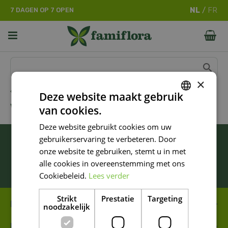
G
7 DAGEN OP 7 OPEN
a
n
a
a
r
c
o
×
n
Dier
Deze website maakt gebruik
t
VIJVER
van cookies.
e
DUTCH
n
Deze website gebruikt cookies om uw
FRENCH
t
BLIJF ALTIJD OP DE HOOGTE VAN ONZE
gebruikerservaring te verbeteren. Door
DUTCH
NIEUWSTE PROMOTIES!
onze website te gebruiken, stemt u in met
alle cookies in overeenstemming met ons
Inschrijven
Cookiebeleid.
Lees verder
Strikt
Prestatie
Targeting
FAMIFLORA MOESKROEN
noodzakelijk
FAMIFLORA DE PANNE