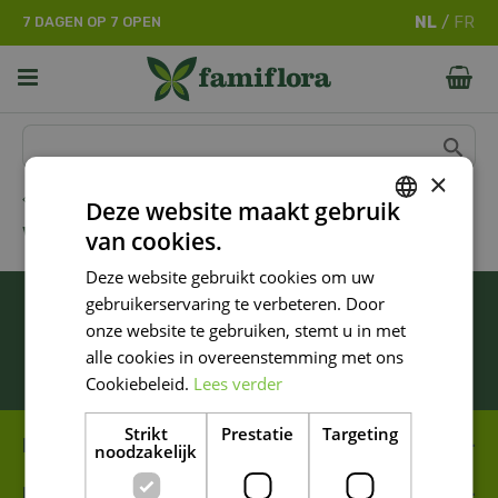
G
7 DAGEN OP 7 OPEN
a
n
a
a
r
c
o
×
n
Dier
Deze website maakt gebruik
t
VISSEN EN AQUARIA
van cookies.
e
DUTCH
n
Deze website gebruikt cookies om uw
FRENCH
t
BLIJF ALTIJD OP DE HOOGTE VAN ONZE
gebruikerservaring te verbeteren. Door
DUTCH
NIEUWSTE PROMOTIES!
onze website te gebruiken, stemt u in met
alle cookies in overeenstemming met ons
Inschrijven
Cookiebeleid.
Lees verder
Strikt
Prestatie
Targeting
FAMIFLORA MOESKROEN
noodzakelijk
FAMIFLORA DE PANNE