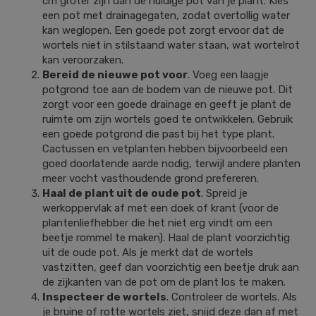
cm groter zijn dan de huidige pot van je plant. Kies
een pot met drainagegaten, zodat overtollig water
kan weglopen. Een goede pot zorgt ervoor dat de
wortels niet in stilstaand water staan, wat wortelrot
kan veroorzaken.
Bereid de nieuwe pot voor
. Voeg een laagje
potgrond toe aan de bodem van de nieuwe pot. Dit
zorgt voor een goede drainage en geeft je plant de
ruimte om zijn wortels goed te ontwikkelen. Gebruik
een goede potgrond die past bij het type plant.
Cactussen en vetplanten hebben bijvoorbeeld een
goed doorlatende aarde nodig, terwijl andere planten
meer vocht vasthoudende grond prefereren.
Haal de plant uit de oude pot
. Spreid je
werkoppervlak af met een doek of krant (voor de
plantenliefhebber die het niet erg vindt om een
beetje rommel te maken). Haal de plant voorzichtig
uit de oude pot. Als je merkt dat de wortels
vastzitten, geef dan voorzichtig een beetje druk aan
de zijkanten van de pot om de plant los te maken.
Inspecteer de wortels
. Controleer de wortels. Als
je bruine of rotte wortels ziet, snijd deze dan af met