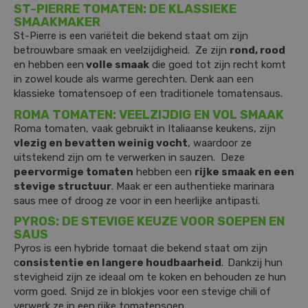
ST-PIERRE TOMATEN: DE KLASSIEKE
SMAAKMAKER
St-Pierre is een variëteit die bekend staat om zijn
betrouwbare smaak en veelzijdigheid. Ze zijn
rond, rood
en hebben een
volle smaak
die goed tot zijn recht komt
in zowel koude als warme gerechten. Denk aan een
klassieke tomatensoep of een traditionele tomatensaus.
ROMA TOMATEN: VEELZIJDIG EN VOL SMAAK
Roma tomaten, vaak gebruikt in Italiaanse keukens, zijn
vlezig en bevatten weinig vocht
, waardoor ze
uitstekend zijn om te verwerken in sauzen. Deze
peervormige tomaten
hebben een
rijke smaak en een
stevige structuur
. Maak er een authentieke marinara
saus mee of droog ze voor in een heerlijke antipasti.
PYROS: DE STEVIGE KEUZE VOOR SOEPEN EN
SAUS
Pyros is een hybride tomaat die bekend staat om zijn
c
onsistentie en langere houdbaarheid
.
Dankzij hun
stevigheid zijn ze ideaal om te koken en behouden ze hun
vorm goed.
Snijd ze in blokjes voor een stevige chili of
verwerk ze in een rijke tomatensoep.