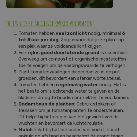
10 TIPS VOOR HET SUCCESVOL KWEKEN VAN TOMATEN
Tomaten hebben
veel zonlicht
nodig, minimaal
6
tot 8 uur per dag
. Zorg ervoor dat je ze plant op
een plek waar ze voldoende licht krijgen.
Een
rijke, goed doorlatende grond
is essentieel.
Overweeg om compost of organische meststoffen
toe te voegen om de voedingswaarde te verhogen.
Plant tomatenzaailingen dieper dan ze in de pot
groeiden; dit bevordert een sterker wortelstelsel.
Tomaten hebben
regelmatig water
nodig. Het is
het beste om 's ochtends water te geven en de
bladeren droog te houden om ziekten te voorkomen.
Ondersteun de planten
: Gebruik stokken of
trellissen om je tomatenplanten te ondersteunen.
Dit helpt bij het dragen van het gewicht van de
vruchten en bevordert de luchtcirculatie.
Mulch
helpt bij het behouden van vocht, houdt
onkruid op afstand en beschermt de grond tegen