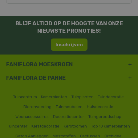
BLIJF ALTIJD OP DE HOOGTE VAN ONZE
NIEUWSTE PROMOTIES!
Inschrijven
FAMIFLORA MOESKROEN
FAMIFLORA DE PANNE
Tuincentrum
Kamerplanten
Tuinplanten
Tuindecoratie
Dierenvoeding
Tuinmeubelen
Huisdecoratie
Woonaccessoires
Decoratiecenter
Tuingereedschap
Tuincenter
Kerstdecoratie
Kerstbomen
Top 10 Kamerplanten
Gazon Aanleggen
Meststoffen
Cactussen
Orchidee