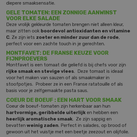
diepere smaaksensatie.
GELE TOMATEN: EEN ZONNIGE AANWINST
VOOR ELKE SALADE
Deze vrolijk gekleurde tomaten brengen niet alleen kleur,
maar zitten ook
boordevol antioxidanten en vitamine
C
. Ze zijn iets
zoeter en minder zuur dan de rode
,
perfect voor een zachte touch in je gerechten.
MONTFAVET: DE FRANSE KEUZE VOOR
FIJNPROEVERS
Montfavet is een tomaat die geliefd is bij chefs voor zijn
rijke smaak en stevige vlees
. Deze tomaat is ideaal
voor het maken van sauzen of als smaakmaker in
stoofpotjes. Probeer ze in een Franse ratatouille of als
basis voor je zelfgemaakte pasta saus.
COEUR DE BOEUF : EEN HART VOOR SMAAK
Coeur de boeuf-tomaten zijn herkenbaar aan hun
hartvormige, geribbelde uiterlijk
en hebben een
heerlijk aromatische smaak
. Ze zijn sappig en
bevatten
weinig zaden
. Perfect in salades, op brood of
gewoon uit het vuistje met een beetje zeezout en olijfolie.