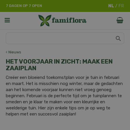
G
7 DAGEN OP 7 OPEN
a
n
a
a
r
c
o
n
Nieuws
t
HET VOORJAAR IN ZICHT: MAAK EEN
e
ZAAIPLAN
n
t
Creëer een bloeiend toekomstplan voor je tuin in februari
en maart. Het is misschien nog winter, maar de gedachten
aan het komende voorjaar kunnen niet vroeg genoeg
beginnen. Februari is de perfecte tijd om je tuinplannen te
smeden en je klaar te maken voor een kleurrijke en
weelderige tuin. Hier zijn enkele tips om je op weg te
helpen met een succesvol zaaiplan!