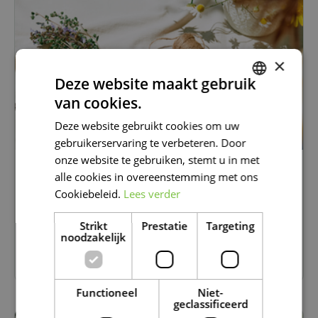
×
Deze website maakt gebruik
van cookies.
DUTCH
Deze website gebruikt cookies om uw
FRENCH
gebruikerservaring te verbeteren. Door
DUTCH
onze website te gebruiken, stemt u in met
KRUIDEN DROGEN EN BEWAREN: GENIET
alle cookies in overeenstemming met ons
OOK LATER NOG VAN JE TUIN
Cookiebeleid.
Lees verder
Kruiden over?
Ontdek hoe je ze eenvoudig droogt
en bewaart, zodat je ook in de herfst en winter
Strikt
Prestatie
Targeting
noodzakelijk
geniet van verse smaken uit eigen tuin.
Lees meer...
Functioneel
Niet-
geclassificeerd