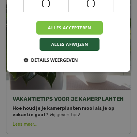
KAMERPLANTEN
ALLES ACCEPTEREN
ALLES AFWIJZEN
DETAILS WEERGEVEN
VAKANTIETIPS VOOR JE KAMERPLANTEN
Hoe houd je je kamerplanten mooi als je op
vakantie gaat
? Wij geven tips!
Lees meer...