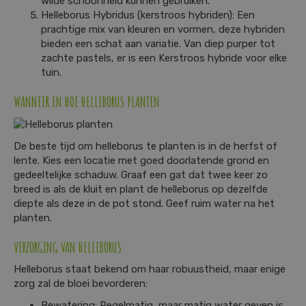
wilde schoonheid kunnen gebruiken.
Helleborus Hybridus (kerstroos hybriden): Een
prachtige mix van kleuren en vormen, deze hybriden
bieden een schat aan variatie. Van diep purper tot
zachte pastels, er is een Kerstroos hybride voor elke
tuin.
WANNEER EN HOE HELLEBORUS PLANTEN
De beste tijd om helleborus te planten is in de herfst of
lente. Kies een locatie met goed doorlatende grond en
gedeeltelijke schaduw. Graaf een gat dat twee keer zo
breed is als de kluit en plant de helleborus op dezelfde
diepte als deze in de pot stond. Geef ruim water na het
planten.
VERZORGING VAN HELLEBORUS
Helleborus staat bekend om haar robuustheid, maar enige
zorg zal de bloei bevorderen:
Bewatering: Regelmatig, maar matig water geven is