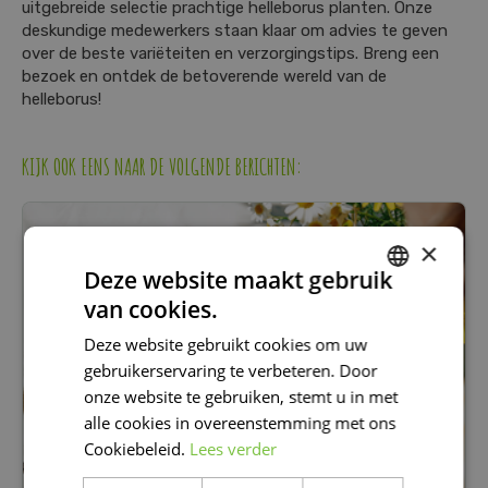
uitgebreide selectie prachtige helleborus planten. Onze
deskundige medewerkers staan klaar om advies te geven
over de beste variëteiten en verzorgingstips. Breng een
bezoek en ontdek de betoverende wereld van de
helleborus!
KIJK OOK EENS NAAR DE VOLGENDE BERICHTEN:
×
Deze website maakt gebruik
van cookies.
DUTCH
Deze website gebruikt cookies om uw
FRENCH
gebruikerservaring te verbeteren. Door
DUTCH
onze website te gebruiken, stemt u in met
alle cookies in overeenstemming met ons
Cookiebeleid.
Lees verder