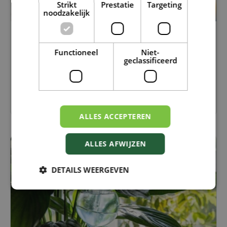
Strikt
Prestatie
Targeting
noodzakelijk
KRUIDEN DROGEN EN BEWAREN: GENIET
OOK LATER NOG VAN JE TUIN
Functioneel
Niet-
geclassificeerd
Kruiden over?
Ontdek hoe je ze eenvoudig droogt
en bewaart, zodat je ook in de herfst en winter
geniet van verse smaken uit eigen tuin.
Lees meer...
ALLES ACCEPTEREN
ALLES AFWIJZEN
KAMERPLANTEN
DETAILS WEERGEVEN