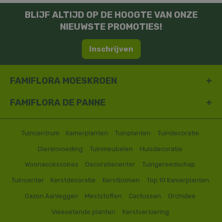
BLIJF ALTIJD OP DE HOOGTE VAN ONZE
NIEUWSTE PROMOTIES!
Inschrijven
FAMIFLORA MOESKROEN
FAMIFLORA DE PANNE
Tuincentrum
Kamerplanten
Tuinplanten
Tuindecoratie
Dierenvoeding
Tuinmeubelen
Huisdecoratie
Woonaccessoires
Decoratiecenter
Tuingereedschap
Tuincenter
Kerstdecoratie
Kerstbomen
Top 10 Kamerplanten
Gazon Aanleggen
Meststoffen
Cactussen
Orchidee
Vleesetende planten
Kerstversiering