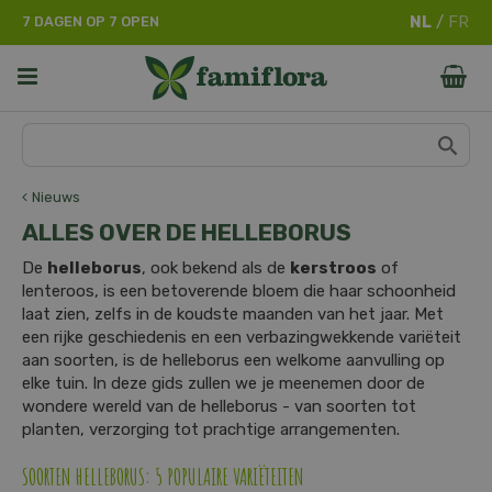
G
7 DAGEN OP 7 OPEN
a
n
a
a
r
c
o
n
Nieuws
t
ALLES OVER DE HELLEBORUS
e
n
De
helleborus
, ook bekend als de
kerstroos
of
t
lenteroos, is een betoverende bloem die haar schoonheid
laat zien, zelfs in de koudste maanden van het jaar. Met
een rijke geschiedenis en een verbazingwekkende variëteit
aan soorten, is de helleborus een welkome aanvulling op
elke tuin. In deze gids zullen we je meenemen door de
wondere wereld van de helleborus - van soorten tot
planten, verzorging tot prachtige arrangementen.
SOORTEN HELLEBORUS: 5 POPULAIRE VARIËTEITEN