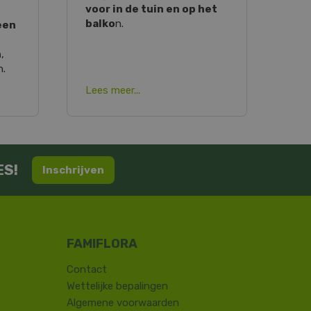
voor in de tuin en op het
balko
n.
een
n
,
n.
Lees meer...
ES!
Inschrijven
Contact
​Wettelijke bepalingen
Algemene voorwaarden