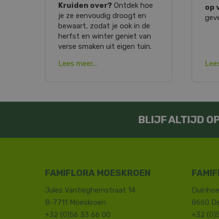
Kruiden over?
Ontdek hoe
op 
je ze eenvoudig droogt en
geve
bewaart, zodat je ook in de
herfst en winter geniet van
verse smaken uit eigen tuin.
Lees meer...
Lees
BLIJF ALTIJD 
FAMIFLORA MOESKROEN
FAMIF
Jules Vantieghemstraat 14
Duinhoe
B-7711 Moeskroen
8660 D
+32 (0)56 33 66 00
+32 (0)