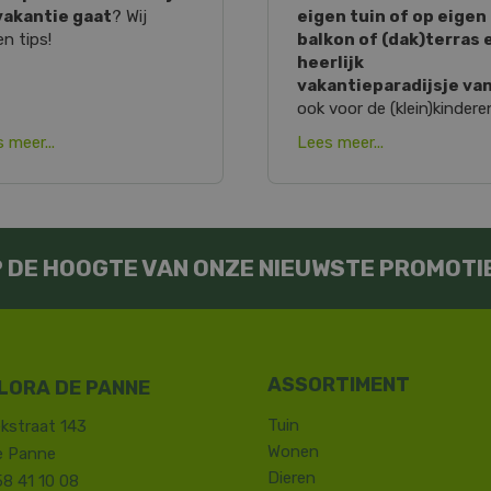
vakantie gaat
? Wij
eigen tuin of op eigen
n tips!
balkon of (dak)terras 
heerlijk
vakantieparadijsje va
ook voor de (klein)kindere
 meer...
Lees meer...
OP DE HOOGTE VAN ONZE NIEUWSTE PROMOTI
LORA DE PANNE
Tuin
kstraat 143
Wonen
e Panne
Dieren
58 41 10 08