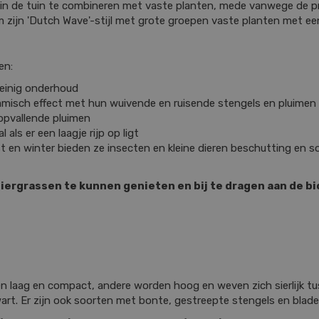
en in de tuin te combineren met vaste planten, mede vanwege de p
 zijn 'Dutch Wave'-stijl met grote groepen vaste planten met een
en:
weinig onderhoud
ynamisch effect met hun wuivende en ruisende stengels en pluimen
 opvallende pluimen
als er een laagje rijp op ligt
rfst en winter bieden ze insecten en kleine dieren beschutting e
siergrassen te kunnen genieten en bij te dragen aan de bio
ven laag en compact, andere worden hoog en weven zich sierlijk t
wart. Er zijn ook soorten met bonte, gestreepte stengels en blade