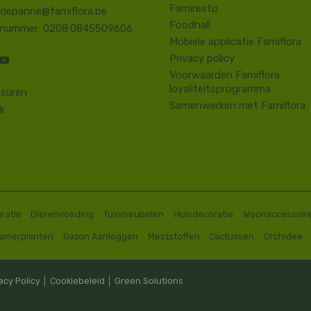
Famiresto
.depanne@famiflora.be
Foodhall
-nummer: 0208:0845509606
Mobiele applicatie Famiflora
Privacy policy
Voorwaarden Famiflora
loyaliteitsprogramma
suren
Samenwerken met Famiflora
k
ratie
Dierenvoeding
Tuinmeubelen
Huisdecoratie
Woonaccessoir
Kamerplanten
Gazon Aanleggen
Meststoffen
Cactussen
Orchidee
acy Policy
│
Cookiebeleid
│
Green Solutions