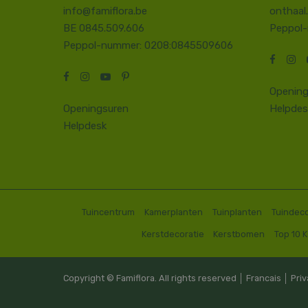
info@famiflora.be
onthaal
BE 0845.509.606
Peppol
Peppol-nummer: 0208:0845509606
Opening
Openingsuren
Helpdes
Helpdesk
Tuincentrum
Kamerplanten
Tuinplanten
Tuindeco
Kerstdecoratie
Kerstbomen
Top 10 
Copyright © Famiflora. All rights reserved │
Francais
│
Priv