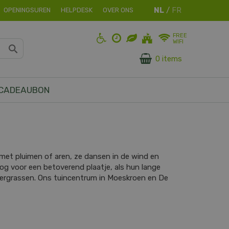
OPENINGSUREN
HELPDESK
OVER ONS
FREE
WIFI
0 items
CADEAUBON
u met pluimen of aren, ze dansen in de wind en
nog voor een betoverend plaatje, als hun lange
siergrassen. Ons tuincentrum in Moeskroen en De