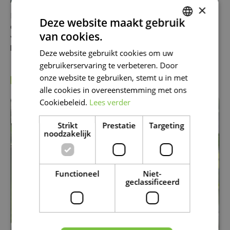
×
Kijk in ons tuincentrum in Moeskroen en De Panne meteen
Deze website maakt gebruik
ook naar de mooiste, nieuwe kamerplanten. Want je hebt
van cookies.
vast nog wel ergens een plekje voor een extra groene of
DUTCH
kleurrijk bloeiende huisgenoot.
Deze website gebruikt cookies om uw
FRENCH
gebruikerservaring te verbeteren. Door
DUTCH
onze website te gebruiken, stemt u in met
KIJK OOK EENS NAAR DE VOLGENDE BERICHTEN:
alle cookies in overeenstemming met ons
Cookiebeleid.
Lees verder
KAMERPLANTEN
Strikt
Prestatie
Targeting
noodzakelijk
Functioneel
Niet-
geclassificeerd