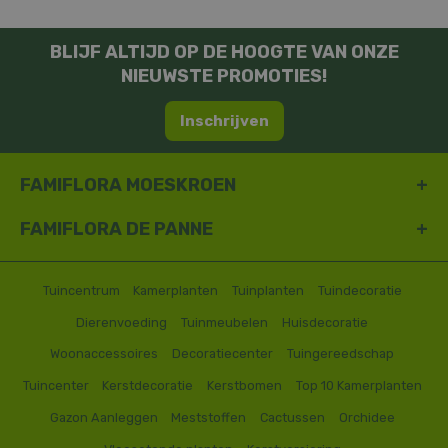
BLIJF ALTIJD OP DE HOOGTE VAN ONZE
NIEUWSTE PROMOTIES!
Inschrijven
FAMIFLORA MOESKROEN
FAMIFLORA DE PANNE
Tuincentrum
Kamerplanten
Tuinplanten
Tuindecoratie
Dierenvoeding
Tuinmeubelen
Huisdecoratie
Woonaccessoires
Decoratiecenter
Tuingereedschap
Tuincenter
Kerstdecoratie
Kerstbomen
Top 10 Kamerplanten
Gazon Aanleggen
Meststoffen
Cactussen
Orchidee