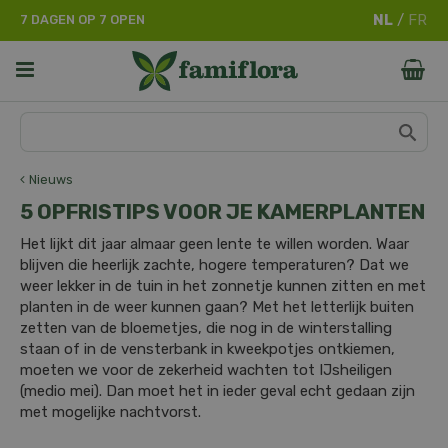
G
7 DAGEN OP 7 OPEN
a
n
a
a
r
c
o
n
Nieuws
t
5 OPFRISTIPS VOOR JE KAMERPLANTEN
e
n
Het lijkt dit jaar almaar geen lente te willen worden. Waar
t
blijven die heerlijk zachte, hogere temperaturen? Dat we
weer lekker in de tuin in het zonnetje kunnen zitten en met
planten in de weer kunnen gaan? Met het letterlijk buiten
zetten van de bloemetjes, die nog in de winterstalling
staan of in de vensterbank in kweekpotjes ontkiemen,
moeten we voor de zekerheid wachten tot IJsheiligen
(medio mei). Dan moet het in ieder geval echt gedaan zijn
met mogelijke nachtvorst.