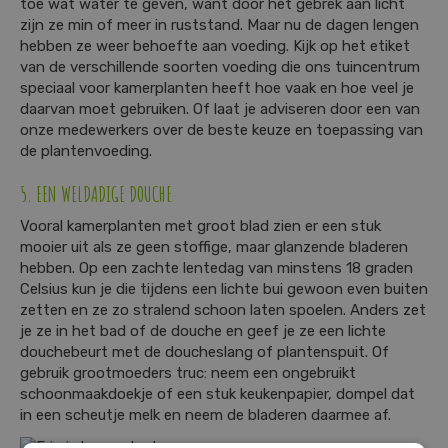
toe wat water te geven, want door het gebrek aan licht
zijn ze min of meer in ruststand. Maar nu de dagen lengen
hebben ze weer behoefte aan voeding. Kijk op het etiket
van de verschillende soorten voeding die ons tuincentrum
speciaal voor kamerplanten heeft hoe vaak en hoe veel je
daarvan moet gebruiken. Of laat je adviseren door een van
onze medewerkers over de beste keuze en toepassing van
de plantenvoeding.
5. EEN WELDADIGE DOUCHE
Vooral kamerplanten met groot blad zien er een stuk
mooier uit als ze geen stoffige, maar glanzende bladeren
hebben. Op een zachte lentedag van minstens 18 graden
Celsius kun je die tijdens een lichte bui gewoon even buiten
zetten en ze zo stralend schoon laten spoelen. Anders zet
je ze in het bad of de douche en geef je ze een lichte
douchebeurt met de doucheslang of plantenspuit. Of
gebruik grootmoeders truc: neem een ongebruikt
schoonmaakdoekje of een stuk keukenpapier, dompel dat
in een scheutje melk en neem de bladeren daarmee af.