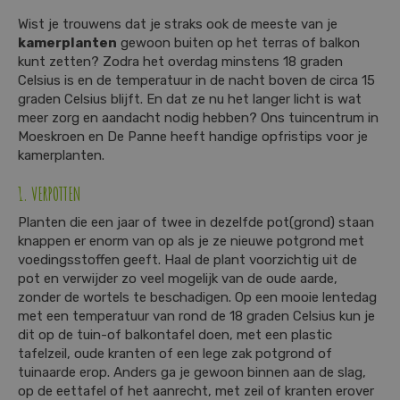
Wist je trouwens dat je straks ook de meeste van je
kamerplanten
gewoon buiten op het terras of balkon
kunt zetten? Zodra het overdag minstens 18 graden
Celsius is en de temperatuur in de nacht boven de circa 15
graden Celsius blijft. En dat ze nu het langer licht is wat
meer zorg en aandacht nodig hebben? Ons tuincentrum in
Moeskroen en De Panne heeft handige opfristips voor je
kamerplanten.
1. VERPOTTEN
Planten die een jaar of twee in dezelfde pot(grond) staan
knappen er enorm van op als je ze nieuwe potgrond met
voedingsstoffen geeft. Haal de plant voorzichtig uit de
pot en verwijder zo veel mogelijk van de oude aarde,
zonder de wortels te beschadigen. Op een mooie lentedag
met een temperatuur van rond de 18 graden Celsius kun je
dit op de tuin-of balkontafel doen, met een plastic
tafelzeil, oude kranten of een lege zak potgrond of
tuinaarde erop. Anders ga je gewoon binnen aan de slag,
op de eettafel of het aanrecht, met zeil of kranten erover