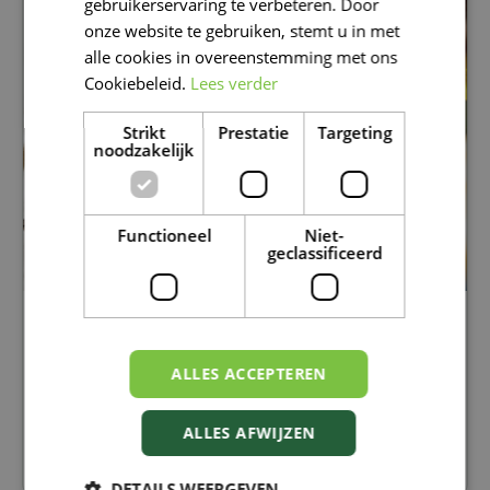
gebruikerservaring te verbeteren. Door
DUTCH
onze website te gebruiken, stemt u in met
alle cookies in overeenstemming met ons
Cookiebeleid.
Lees verder
Strikt
Prestatie
Targeting
noodzakelijk
Functioneel
Niet-
geclassificeerd
KRUIDEN DROGEN EN BEWAREN: GENIET
OOK LATER NOG VAN JE TUIN
ALLES ACCEPTEREN
Kruiden over?
Ontdek hoe je ze eenvoudig droogt
en bewaart, zodat je ook in de herfst en winter
geniet van verse smaken uit eigen tuin.
ALLES AFWIJZEN
Lees meer...
DETAILS WEERGEVEN