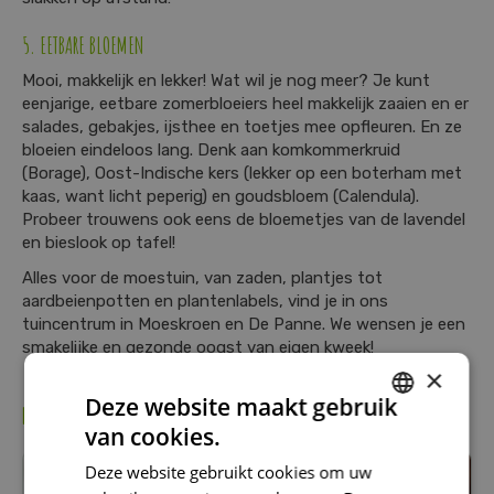
5. EETBARE BLOEMEN
Mooi, makkelijk en lekker! Wat wil je nog meer? Je kunt
eenjarige, eetbare zomerbloeiers heel makkelijk zaaien en er
salades, gebakjes, ijsthee en toetjes mee opfleuren. En ze
bloeien eindeloos lang. Denk aan komkommerkruid
(Borage), Oost-Indische kers (lekker op een boterham met
kaas, want licht peperig) en goudsbloem (Calendula).
Probeer trouwens ook eens de bloemetjes van de lavendel
en bieslook op tafel!
Alles voor de moestuin, van zaden, plantjes tot
aardbeienpotten en plantenlabels, vind je in ons
tuincentrum in Moeskroen en De Panne. We wensen je een
smakelijke en gezonde oogst van eigen kweek!
×
Deze website maakt gebruik
KIJK OOK EENS NAAR DE VOLGENDE BERICHTEN:
van cookies.
DUTCH
Deze website gebruikt cookies om uw
FRENCH