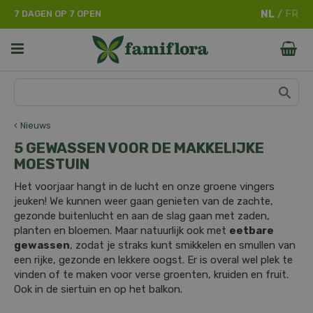
G
7 DAGEN OP 7 OPEN
a
n
a
a
r
c
o
n
Nieuws
t
5 GEWASSEN VOOR DE MAKKELIJKE
e
MOESTUIN
n
t
Het voorjaar hangt in de lucht en onze groene vingers
jeuken! We kunnen weer gaan genieten van de zachte,
gezonde buitenlucht en aan de slag gaan met zaden,
planten en bloemen. Maar natuurlijk ook met
eetbare
gewassen
, zodat je straks kunt smikkelen en smullen van
een rijke, gezonde en lekkere oogst. Er is overal wel plek te
vinden of te maken voor verse groenten, kruiden en fruit.
Ook in de siertuin en op het balkon.