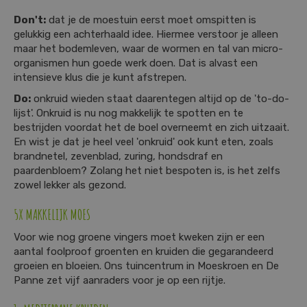
Don't:
dat je de moestuin eerst moet omspitten is
gelukkig een achterhaald idee. Hiermee verstoor je alleen
maar het bodemleven, waar de wormen en tal van micro-
organismen hun goede werk doen. Dat is alvast een
intensieve klus die je kunt afstrepen.
Do:
onkruid wieden staat daarentegen altijd op de 'to-do-
lijst'. Onkruid is nu nog makkelijk te spotten en te
bestrijden voordat het de boel overneemt en zich uitzaait.
En wist je dat je heel veel 'onkruid' ook kunt eten, zoals
brandnetel, zevenblad, zuring, hondsdraf en
paardenbloem? Zolang het niet bespoten is, is het zelfs
zowel lekker als gezond.
5X MAKKELIJK MOES
Voor wie nog groene vingers moet kweken zijn er een
aantal foolproof groenten en kruiden die gegarandeerd
groeien en bloeien. Ons tuincentrum in Moeskroen en De
Panne zet vijf aanraders voor je op een rijtje.