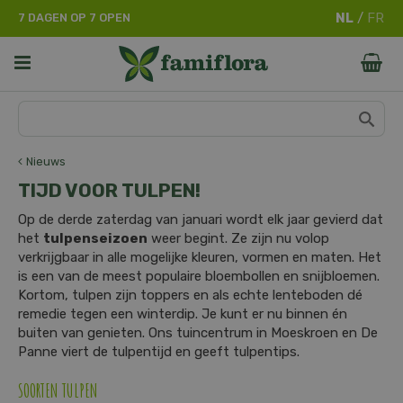
G
7 DAGEN OP 7 OPEN
a
n
a
a
r
c
o
n
Nieuws
t
TIJD VOOR TULPEN!
e
n
Op de derde zaterdag van januari wordt elk jaar gevierd dat
t
het
tulpenseizoen
weer begint. Ze zijn nu volop
verkrijgbaar in alle mogelijke kleuren, vormen en maten. Het
is een van de meest populaire bloembollen en snijbloemen.
Kortom, tulpen zijn toppers en als echte lenteboden dé
remedie tegen een winterdip. Je kunt er nu binnen én
buiten van genieten. Ons tuincentrum in Moeskroen en De
Panne viert de tulpentijd en geeft tulpentips.
SOORTEN TULPEN