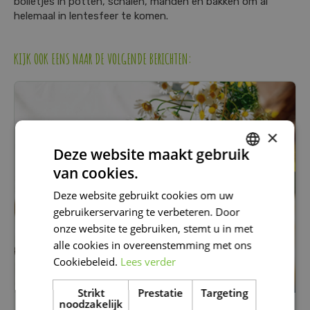
bolletjes in potten, schalen, manden en bakken om al
helemaal in lentesfeer te komen.
KIJK OOK EENS NAAR DE VOLGENDE BERICHTEN:
×
Deze website maakt gebruik
van cookies.
DUTCH
Deze website gebruikt cookies om uw
FRENCH
gebruikerservaring te verbeteren. Door
DUTCH
onze website te gebruiken, stemt u in met
alle cookies in overeenstemming met ons
Cookiebeleid.
Lees verder
Strikt
Prestatie
Targeting
noodzakelijk