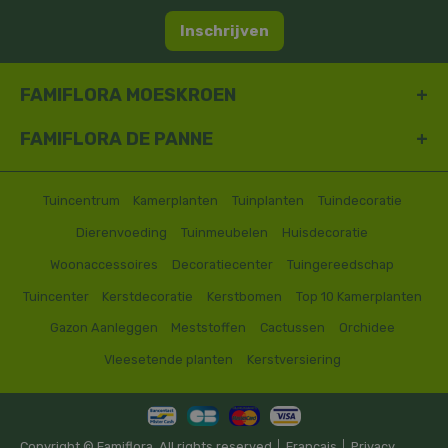
Inschrijven
FAMIFLORA MOESKROEN
FAMIFLORA DE PANNE
Tuincentrum
Kamerplanten
Tuinplanten
Tuindecoratie
Dierenvoeding
Tuinmeubelen
Huisdecoratie
Woonaccessoires
Decoratiecenter
Tuingereedschap
Tuincenter
Kerstdecoratie
Kerstbomen
Top 10 Kamerplanten
Gazon Aanleggen
Meststoffen
Cactussen
Orchidee
Vleesetende planten
Kerstversiering
Copyright © Famiflora. All rights reserved │
Francais
│
Privacy