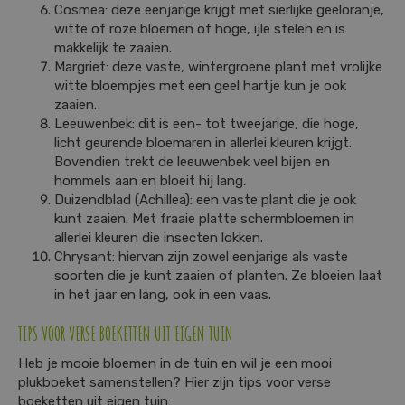
Cosmea: deze eenjarige krijgt met sierlijke geeloranje,
witte of roze bloemen of hoge, ijle stelen en is
makkelijk te zaaien.
Margriet: deze vaste, wintergroene plant met vrolijke
witte bloempjes met een geel hartje kun je ook
zaaien.
Leeuwenbek: dit is een- tot tweejarige, die hoge,
licht geurende bloemaren in allerlei kleuren krijgt.
Bovendien trekt de leeuwenbek veel bijen en
hommels aan en bloeit hij lang.
Duizendblad (Achillea): een vaste plant die je ook
kunt zaaien. Met fraaie platte schermbloemen in
allerlei kleuren die insecten lokken.
Chrysant: hiervan zijn zowel eenjarige als vaste
soorten die je kunt zaaien of planten. Ze bloeien laat
in het jaar en lang, ook in een vaas.
TIPS VOOR VERSE BOEKETTEN UIT EIGEN TUIN
Heb je mooie bloemen in de tuin en wil je een mooi
plukboeket samenstellen? Hier zijn tips voor verse
boeketten uit eigen tuin: