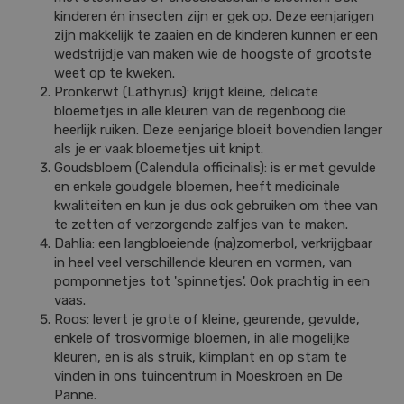
kinderen én insecten zijn er gek op. Deze eenjarigen
zijn makkelijk te zaaien en de kinderen kunnen er een
wedstrijdje van maken wie de hoogste of grootste
weet op te kweken.
Pronkerwt (Lathyrus): krijgt kleine, delicate
bloemetjes in alle kleuren van de regenboog die
heerlijk ruiken. Deze eenjarige bloeit bovendien langer
als je er vaak bloemetjes uit knipt.
Goudsbloem (Calendula officinalis): is er met gevulde
en enkele goudgele bloemen, heeft medicinale
kwaliteiten en kun je dus ook gebruiken om thee van
te zetten of verzorgende zalfjes van te maken.
Dahlia: een langbloeiende (na)zomerbol, verkrijgbaar
in heel veel verschillende kleuren en vormen, van
pomponnetjes tot 'spinnetjes'. Ook prachtig in een
vaas.
Roos: levert je grote of kleine, geurende, gevulde,
enkele of trosvormige bloemen, in alle mogelijke
kleuren, en is als struik, klimplant en op stam te
vinden in ons tuincentrum in Moeskroen en De
Panne.