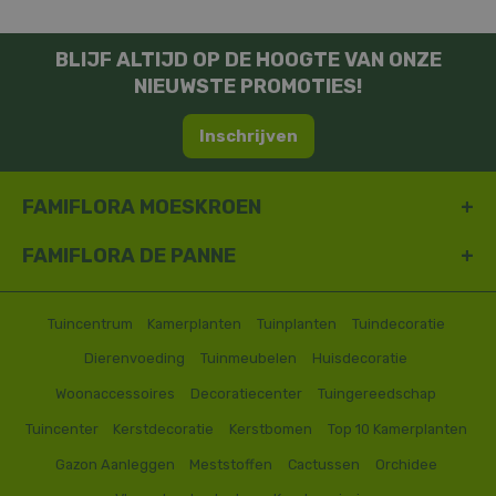
BLIJF ALTIJD OP DE HOOGTE VAN ONZE
NIEUWSTE PROMOTIES!
Inschrijven
FAMIFLORA MOESKROEN
FAMIFLORA DE PANNE
Tuincentrum
Kamerplanten
Tuinplanten
Tuindecoratie
Dierenvoeding
Tuinmeubelen
Huisdecoratie
Woonaccessoires
Decoratiecenter
Tuingereedschap
Tuincenter
Kerstdecoratie
Kerstbomen
Top 10 Kamerplanten
Gazon Aanleggen
Meststoffen
Cactussen
Orchidee