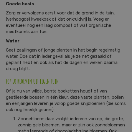
Goede basis
Zorg er vervolgens eerst voor dat de grond in de tuin,
(verhoogde) kweekbak of kist onkruidvrij is. Voeg er
eventueel nog een laag compost of wat organische
mestkorrels aan toe.
Water
Geef zaailingen of jonge planten in het begin regelmatig
water. Doe dat in ieder geval als je ze net gezaaid of
geplant hebt en ook als het de dagen en weken daarna
droog blijft.
TOP 10 BLOEMEN UIT EIGEN TUIN
Of je nu van wilde, bonte boeketten houdt of van
gestileerde bossen in één kleur, deze vaste planten, bollen
en eenjarigen leveren je volop goede snijbloemen (die soms
ook nog heerlijk geuren):
Zonnebloem: daar vrolijkt iedereen van op, die grote,
zonnig gele bloemen, maar er zijn ook zonnebloemen
met steenrode of chocoladebruine bloemen. Ook