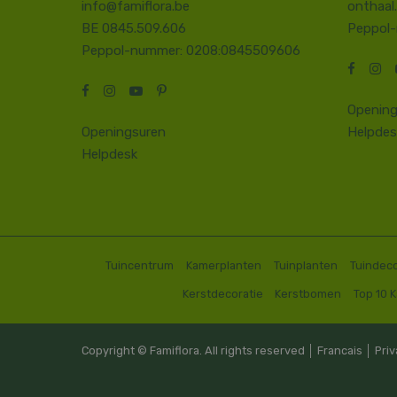
info@famiflora.be
onthaal
BE 0845.509.606
Peppol
Peppol-nummer: 0208:0845509606
Opening
Openingsuren
Helpdes
Helpdesk
Tuincentrum
Kamerplanten
Tuinplanten
Tuindeco
Kerstdecoratie
Kerstbomen
Top 10 
Copyright © Famiflora. All rights reserved │
Francais
│
Priv