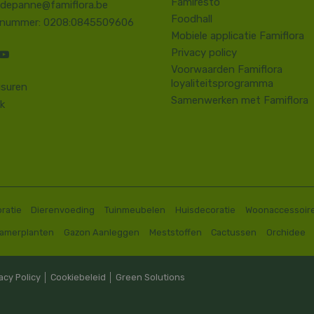
Famiresto
.depanne@famiflora.be
Foodhall
-nummer: 0208:0845509606
Mobiele applicatie Famiflora
Privacy policy
Voorwaarden Famiflora
loyaliteitsprogramma
suren
Samenwerken met Famiflora
k
ratie
Dierenvoeding
Tuinmeubelen
Huisdecoratie
Woonaccessoir
Kamerplanten
Gazon Aanleggen
Meststoffen
Cactussen
Orchidee
acy Policy
│
Cookiebeleid
│
Green Solutions