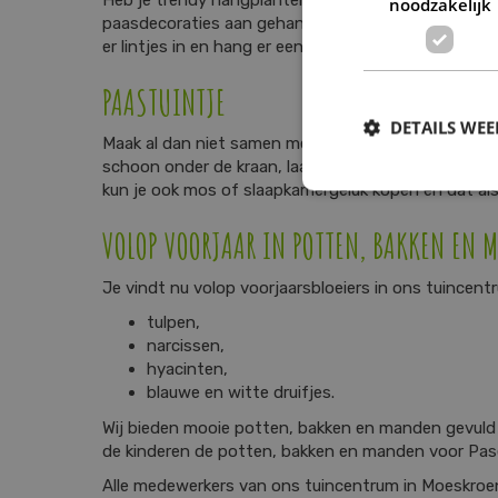
noodzakelijk
paasdecoraties aan gehangen worden. Of maak een paa
er lintjes in en hang er een paar paasdecoraties aa
PAASTUINTJE
DETAILS WE
Maak al dan niet samen met de kleintjes een mand of 
schoon onder de kraan, laat ze drogen en gebruik z
kun je ook mos of slaapkamergeluk kopen en dat als
VOLOP VOORJAAR IN POTTEN, BAKKEN EN 
Je vindt nu volop voorjaarsbloeiers in ons tuincent
tulpen,
narcissen,
hyacinten,
blauwe en witte druifjes.
Wij bieden mooie potten, bakken en manden gevuld me
de kinderen de potten, bakken en manden voor Pasen 
Alle medewerkers van ons tuincentrum in Moeskroen 