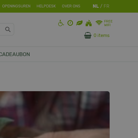
OPENINGSUREN
HELPDESK
OVER ONS
FREE
WIFI
0 items
CADEAUBON