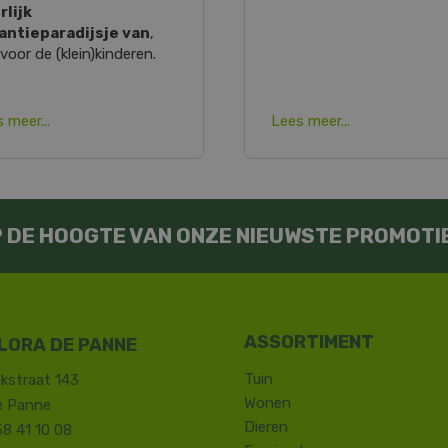
rlijk
antieparadijsje van
,
voor de (klein)kinderen.
 meer...
Lees meer...
OP DE HOOGTE VAN ONZE NIEUWSTE PROMOTI
LORA DE PANNE
Tuin
kstraat 143
Wonen
e Panne
Dieren
58 41 10 08