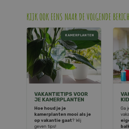
KIJK OOK EENS NAAR DE VOLGENDE BERIC
KAMERPLANTEN
VAKANTIETIPS VOOR
VA
JE KAMERPLANTEN
KID
Hoe houd je je
Ga j
kamerplanten mooi als je
vaka
op vakantie gaat
? Wij
eig
geven tips!
bal