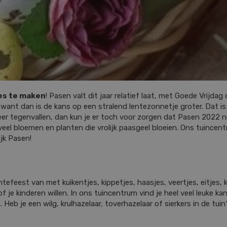
es te maken
! Pasen valt dit jaar relatief laat, met Goede Vrijda
nt dan is de kans op een stralend lentezonnetje groter. Dat is nat
r tegenvallen, dan kun je er toch voor zorgen dat Pasen 2022 nie
 veel bloemen en planten die vrolijk paasgeel bloeien. Ons tuinc
ijk Pasen!
entefeest van met kuikentjes, kippetjes, haasjes, veertjes, eitjes
f je kinderen willen. In ons tuincentrum vind je heel veel leuke kan
n. Heb je een wilg, krulhazelaar, toverhazelaar of sierkers in de tuin