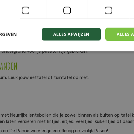
skrans, met een kant-en-klare krans van stro, takken of plastic 
n en geef de krans een plekje aan de voordeur, servieskast of bal
ERGEVEN
ALLES AFWIJZEN
ALLES 
schaal met eitjes, haasjes, veertjes of kippetjes 'in het groen'. 
e als groen bedje voor je decoraties en gekookte of chocolade e
 ondergrond voor je paastuintje gebruiken.
MANDEN
rum. Leuk jouw eettafel of tuintafel op met:
t kleurrijke lentebollen die je zowel binnen als buiten op tafel 
laten versieren met lintjes, eitjes, veertjes, kuikentjes of paa
en De Panne wensen je een fleurig en vrolijk Pasen!