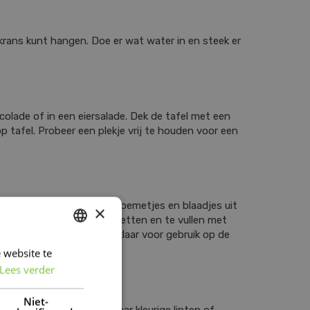
skrans kunt hangen. Doe er wat water in en steek er
colade of in een eiersalade. Dek de tafel met een
p tafel. Probeer een plekje vrij te houden voor een
kken met stickertjes of bloemetjes en blaadjes uit
×
alen in een eierdopje te zetten en te vullen met
kiemgroenten zet je dan klaar voor gebruik op de
 website te
DUTCH
Lees verder
FRENCH
DUTCH
Niet-
nen vast nog wel een paar kleurige linten of