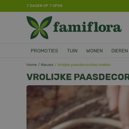
Ga
7 DAGEN OP 7 OPEN
naar
content
PROMOTIES
TUIN
WONEN
DIEREN
Home
Nieuws
Vrolijke paasdecoraties maken
VROLIJKE PAASDECOR