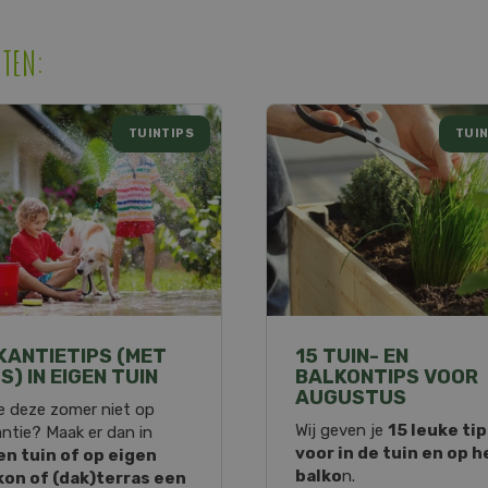
HTEN:
TUINTIPS
TUIN
KANTIETIPS (MET
15 TUIN- EN
S) IN EIGEN TUIN
BALKONTIPS VOOR
AUGUSTUS
e deze zomer niet op
Wij geven je
15 leuke ti
ntie? Maak er dan in
voor in de tuin en op h
en tuin of op eigen
balko
n.
kon of (dak)terras een