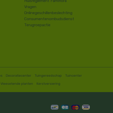
Huisreglement Famiflora
Vragen
Onlinegeschillenbeslechting
Consumentenombudsdienst
Terugroepactie
es
Decoratiecenter
Tuingereedschap
Tuincenter
Vleesetende planten
Kerstversiering