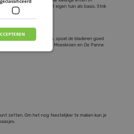
geclassificeerd
eieren of van takken uit eigen tuin als basis. Strik
konmuur.
ACCEPTEREN
Knip wat klimop uit de tuin, spoel de bladeren goed
ieren. In ons tuincentrum in Moeskroen en De Panne
kunt zetten. Om het nog feestelijker te maken kun je
shaasjes.