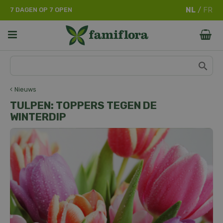
G
7 DAGEN OP 7 OPEN
a
n
a
a
r
c
o
n
Nieuws
t
TULPEN: TOPPERS TEGEN DE
e
WINTERDIP
n
t