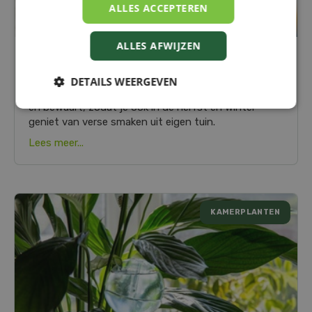
ALLES ACCEPTEREN
ALLES AFWIJZEN
KRUIDEN DROGEN EN BEWAREN: GENIET
OOK LATER NOG VAN JE TUIN
DETAILS WEERGEVEN
Kruiden over?
Ontdek hoe je ze eenvoudig droogt
en bewaart, zodat je ook in de herfst en winter
geniet van verse smaken uit eigen tuin.
Lees meer...
KAMERPLANTEN