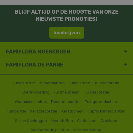
BLIJF ALTIJD OP DE HOOGTE VAN ONZE
NIEUWSTE PROMOTIES!
Inschrijven
FAMIFLORA MOESKROEN
FAMIFLORA DE PANNE
Tuincentrum
Kamerplanten
Tuinplanten
Tuindecoratie
Dierenvoeding
Tuinmeubelen
Huisdecoratie
Woonaccessoires
Decoratiecenter
Tuingereedschap
Tuincenter
Kerstdecoratie
Kerstbomen
Top 10 Kamerplanten
Gazon Aanleggen
Meststoffen
Cactussen
Orchidee
Vleesetende planten
Kerstversiering