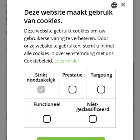
×
de herfst. Gooi je plant dus niet weg, maar zet ‘m in een
Deze website maakt gebruik
koelere ruimte om opnieuw energie te krijgen. Zie je na een
paar maanden de eerste stengels met bloemen
van cookies.
DUTCH
verschijnen? Dan geniet je binnenkort opnieuw van de
Deze website gebruikt cookies om uw
prachtige bloei van je orchidee.
FRENCH
gebruikerservaring te verbeteren. Door
DUTCH
onze website te gebruiken, stemt u in met
KIJK OOK EENS NAAR DE VOLGENDE BERICHTEN:
alle cookies in overeenstemming met ons
Cookiebeleid.
Lees verder
Strikt
Prestatie
Targeting
noodzakelijk
Functioneel
Niet-
geclassificeerd