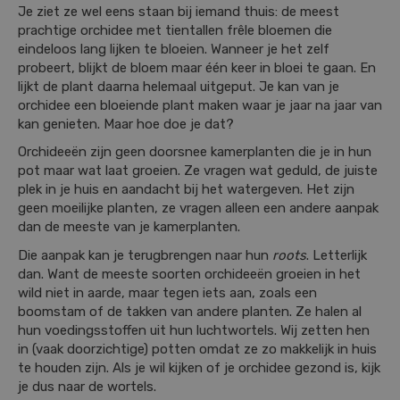
Je ziet ze wel eens staan bij iemand thuis: de meest
prachtige orchidee met tientallen frêle bloemen die
eindeloos lang lijken te bloeien. Wanneer je het zelf
probeert, blijkt de bloem maar één keer in bloei te gaan. En
lijkt de plant daarna helemaal uitgeput. Je kan van je
orchidee een bloeiende plant maken waar je jaar na jaar van
kan genieten. Maar hoe doe je dat?
Orchideeën zijn geen doorsnee kamerplanten die je in hun
pot maar wat laat groeien. Ze vragen wat geduld, de juiste
plek in je huis en aandacht bij het watergeven. Het zijn
geen moeilijke planten, ze vragen alleen een andere aanpak
dan de meeste van je kamerplanten.
Die aanpak kan je terugbrengen naar hun
roots
. Letterlijk
dan. Want de meeste soorten orchideeën groeien in het
wild niet in aarde, maar tegen iets aan, zoals een
boomstam of de takken van andere planten. Ze halen al
hun voedingsstoffen uit hun luchtwortels. Wij zetten hen
in (vaak doorzichtige) potten omdat ze zo makkelijk in huis
te houden zijn. Als je wil kijken of je orchidee gezond is, kijk
je dus naar de wortels.