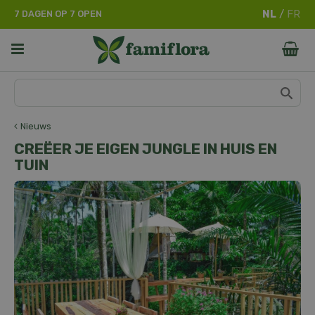
G
7 DAGEN OP 7 OPEN
a
n
a
a
r
c
o
n
Nieuws
t
CREËER JE EIGEN JUNGLE IN HUIS EN
e
TUIN
n
t