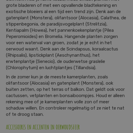
grote bladeren of met een opvallende bladtekening en
exotische bloeiers al een tijd een trend zijn. Denk aan de
gatenplant (Monstera), olifantsoor (Alocasia), Calathea, de
stippenbegonia, de paradijsvogelplant (Strelitzia),
Kentiapalm (Howea), het pannenkoekenplantje (Pilea
Peperomioides) en Bromelia. Hangende planten zorgen
voor een waterval van groen, zodat je je echt in het
oerwoud waant. Denk aan de Scindapsus, koraalcactus
(Rhipsalis), lipstickplant (Aeschynanthus), het
erwtenplantje (Senecio), de ouderwetse graslelie
(Chlorophytum) en luchtplantjes (Tillandsia).
In de zomer kun je de meeste kamerplanten, zoals
olifantsoor (Alocasia) en gatenplant (Monstera), ook
buiten zetten, op het terras of balkon. Dat geldt ook voor
cactussen, vetplanten en bonsaiboompjes. Houd er alleen
rekening mee of je kamerplanten volle zon of meer
schaduw willen. En controleer regelmatig of ze niet te nat
of te droog staan.
ACCESSOIRES EN ACCENTEN IN OERWOUDSFEER