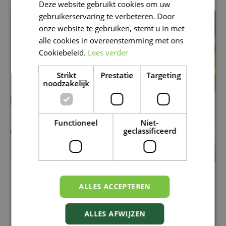
Deze website gebruikt cookies om uw
FRENCH
gebruikerservaring te verbeteren. Door
DUTCH
onze website te gebruiken, stemt u in met
alle cookies in overeenstemming met ons
Cookiebeleid.
Lees verder
Strikt
Prestatie
Targeting
noodzakelijk
Functioneel
Niet-
geclassificeerd
KRUIDEN DROGEN EN BEWAREN: GENIET
ALLES ACCEPTEREN
OOK LATER NOG VAN JE TUIN
Kruiden over?
Ontdek hoe je ze eenvoudig droogt
en bewaart, zodat je ook in de herfst en winter
ALLES AFWIJZEN
geniet van verse smaken uit eigen tuin.