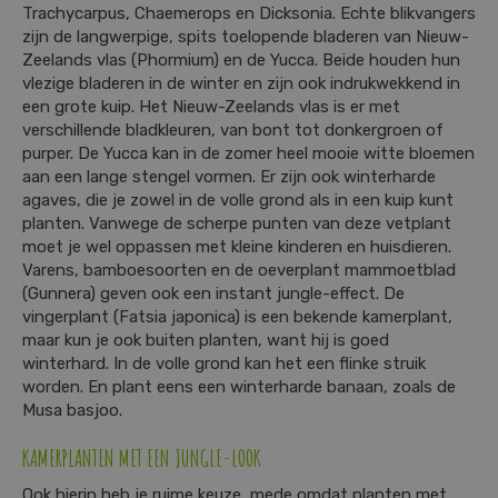
Trachycarpus, Chaemerops en Dicksonia. Echte blikvangers
zijn de langwerpige, spits toelopende bladeren van Nieuw-
Zeelands vlas (Phormium) en de Yucca. Beide houden hun
vlezige bladeren in de winter en zijn ook indrukwekkend in
een grote kuip. Het Nieuw-Zeelands vlas is er met
verschillende bladkleuren, van bont tot donkergroen of
purper. De Yucca kan in de zomer heel mooie witte bloemen
aan een lange stengel vormen. Er zijn ook winterharde
agaves, die je zowel in de volle grond als in een kuip kunt
planten. Vanwege de scherpe punten van deze vetplant
moet je wel oppassen met kleine kinderen en huisdieren.
Varens, bamboesoorten en de oeverplant mammoetblad
(Gunnera) geven ook een instant jungle-effect. De
vingerplant (Fatsia japonica) is een bekende kamerplant,
maar kun je ook buiten planten, want hij is goed
winterhard. In de volle grond kan het een flinke struik
worden. En plant eens een winterharde banaan, zoals de
Musa basjoo.
KAMERPLANTEN MET EEN JUNGLE-LOOK
Ook hierin heb je ruime keuze, mede omdat planten met