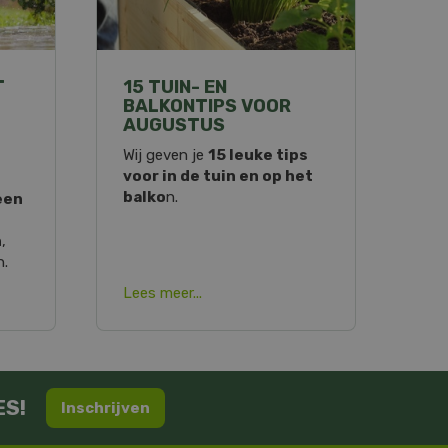
T
15 TUIN- EN
BALKONTIPS VOOR
AUGUSTUS
Wij geven je
15 leuke tips
voor in de tuin en op het
balko
n.
een
n
,
n.
Lees meer...
ES!
Inschrijven