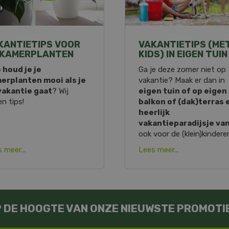
KANTIETIPS VOOR
VAKANTIETIPS (ME
 KAMERPLANTEN
KIDS) IN EIGEN TUIN
 houd je je
Ga je deze zomer niet op
erplanten mooi als je
vakantie? Maak er dan in
vakantie gaat
? Wij
eigen tuin of op eigen
n tips!
balkon of (dak)terras 
heerlijk
vakantieparadijsje va
ook voor de (klein)kindere
 meer...
Lees meer...
OP DE HOOGTE VAN ONZE NIEUWSTE PROMOTI