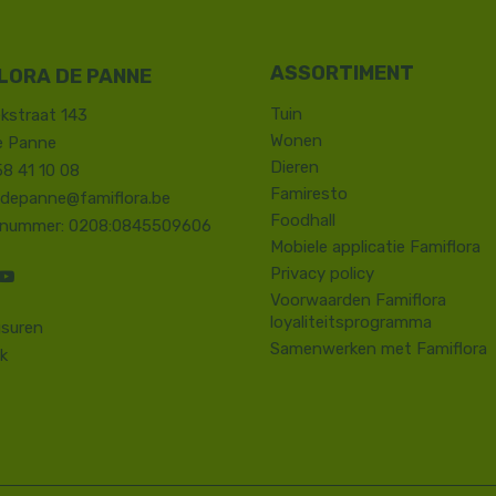
LORA DE PANNE
Tuin
kstraat 143
Wonen
e Panne
Dieren
58 41 10 08
Famiresto
.depanne@famiflora.be
Foodhall
-nummer: 0208:0845509606
Mobiele applicatie Famiflora
Privacy policy
Voorwaarden Famiflora
loyaliteitsprogramma
suren
Samenwerken met Famiflora
k