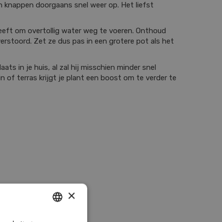
 en knappen doorgaans snel weer op. Het liefst
heeft om overtollig water weg te voeren. Onthoud
rstoord. Zet ze dus pas in een grotere pot als het
ats in je huis, al zal hij misschien minder snel
uin of terras krijgt je plant een boost om te verder te
×