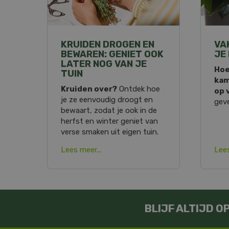
KRUIDEN DROGEN EN
VA
BEWAREN: GENIET OOK
JE
LATER NOG VAN JE
Hoe
TUIN
kam
Kruiden over?
Ontdek hoe
op 
je ze eenvoudig droogt en
geve
bewaart, zodat je ook in de
herfst en winter geniet van
verse smaken uit eigen tuin.
Lees meer...
Lees
BLIJF ALTIJD 