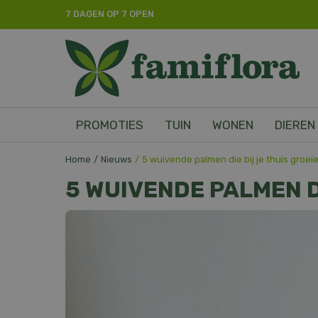
Ga
7 DAGEN OP 7 OPEN
naar
content
PROMOTIES
TUIN
WONEN
DIEREN
Home
Nieuws
5 wuivende palmen die bij je thuis groei
5 WUIVENDE PALMEN D