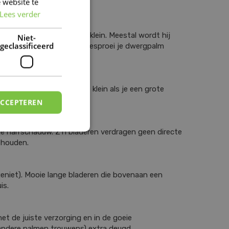
 website te
DUTCH
j jou thuis:
Lees verder
FRENCH
 blijft de palm relatief klein. Meestal wordt hij
DUTCH
Niet-
geclassificeerd
gere luchtvochtigheid, dus besproei je dwergpalm
 dus koop je plant niet te klein als je een grote
ACCEPTEREN
 de halfschaduw. Z’n bladeren verdragen geen directe
 houden.
 geniet). Mooie lange bladeren die bovenaan een
is.
t de juiste verzorging en in de goeie
 andere palmen trouwens) extra deugd.