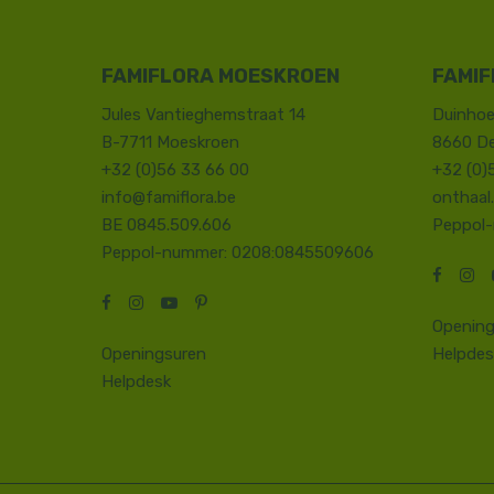
FAMIFLORA MOESKROEN
FAMIF
Jules Vantieghemstraat 14
Duinhoe
B-7711 Moeskroen
8660 D
+32 (0)56 33 66 00
+32 (0)
info@famiflora.be
onthaal
BE 0845.509.606
Peppol
Peppol-nummer: 0208:0845509606
Opening
Openingsuren
Helpdes
Helpdesk