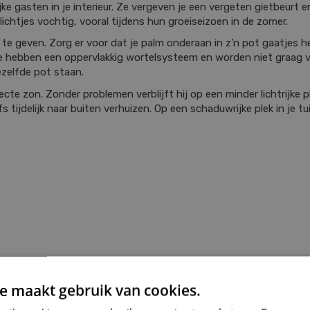
ijke gasten in je interieur. Ze vergeven je een vergeten gietbeurt
lichtjes vochtig, vooral tijdens hun groeiseizoen in de zomer.
e geven. Zorg er voor dat je palm onderaan in z’n pot gaatjes 
e hebben een oppervlakkig wortelsysteem en worden niet graag ve
ezelfde pot staan.
cte zon. Zonder problemen verblijft hij op een minder lichtrijke pla
s tijdelijk naar buiten verhuizen. Op een schaduwrijke plek in je t
e maakt gebruik van cookies.