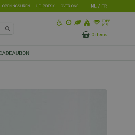
OPENINGSUREN
HELPDESK
OVER ONS
FREE
WIFI
0 items
CADEAUBON