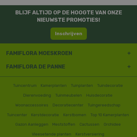
BLIJF ALTIJD OP DE HOOGTE VAN ONZE
NIEUWSTE PROMOTIES!
Inschrijven
FAMIFLORA MOESKROEN
FAMIFLORA DE PANNE
Tuincentrum
Kamerplanten
Tuinplanten
Tuindecoratie
Dierenvoeding
Tuinmeubelen
Huisdecoratie
Woonaccessoires
Decoratiecenter
Tuingereedschap
Tuincenter
Kerstdecoratie
Kerstbomen
Top 10 Kamerplanten
Gazon Aanleggen
Meststoffen
Cactussen
Orchidee
Vleesetende planten
Kerstversiering