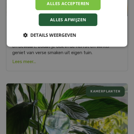
ALLES ACCEPTEREN
ALLES AFWIJZEN
KRUIDEN DROGEN EN BEWAREN: GENIET
OOK LATER NOG VAN JE TUIN
DETAILS WEERGEVEN
Kruiden over?
Ontdek hoe je ze eenvoudig droogt
en bewaart, zodat je ook in de herfst en winter
geniet van verse smaken uit eigen tuin.
Lees meer...
KAMERPLANTEN