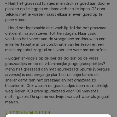
- Hark het graszaad lichtjes in en druk ze goed aan door er
planken op te leggen en daaroverheen te lopen. Of door
telkens met je voeten naast elkaar er even goed op te
gaan staan.
- Houd het ingezaaide deel vochtig totdat het graszaad
ontkiemt, na zo'n zeven tot tien dagen. Maar vaak
volstaan het vocht van de vroege ochtenddauw en een
enkel lentebuitje al. De combinatie van lentezon en een
malse regenbui zorgt al snel voor een ware metamorfose.
- Liggen er vogels op de loer die dol zijn op de verse
graszaadjes en op de vitaminerijke jonge grassprietjes?
Meng het graszaad dan met spurriezaad! Spurrie (Spergula
arvensis) is een eenjarige plant uit de anjerfamilie die
sneller kiemt dan het graszaad en het graszaad zo
beschermt. Ook waaien de graszaadjes dan niet makkelijk
weg. Reken 100 gram spurriezaad voor 100 vierkante
meter gazon. De spurrie verdwijnt vanzelf weer als je gaat
maaien.
5. AFSTEKEN EN/OF OMLIJSTEN