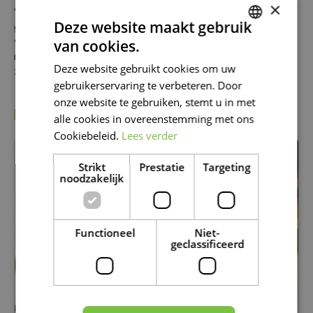
×
Voor het perfecte plaatje steek je de randen van het
Deze website maakt gebruik
gazon af met een schep of een speciale kantsteker. Wil je
voorgoed van dat klusje af zijn dan kun je een metalen of
van cookies.
DUTCH
rubberen rand rond het gazon plaatsen om het netjes op
Deze website gebruikt cookies om uw
zijn plek en letterlijk in vorm te houden.
FRENCH
gebruikerservaring te verbeteren. Door
DUTCH
onze website te gebruiken, stemt u in met
KIJK OOK EENS NAAR DE VOLGENDE BERICHTEN:
alle cookies in overeenstemming met ons
Cookiebeleid.
Lees verder
Strikt
Prestatie
Targeting
noodzakelijk
Functioneel
Niet-
geclassificeerd