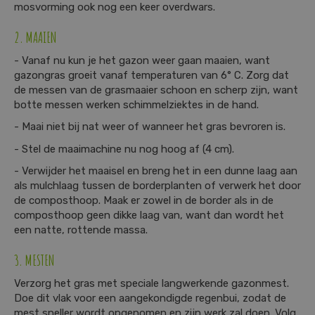
mosvorming ook nog een keer overdwars.
2. MAAIEN
- Vanaf nu kun je het gazon weer gaan maaien, want
gazongras groeit vanaf temperaturen van 6° C. Zorg dat
de messen van de grasmaaier schoon en scherp zijn, want
botte messen werken schimmelziektes in de hand.
- Maai niet bij nat weer of wanneer het gras bevroren is.
- Stel de maaimachine nu nog hoog af (4 cm).
- Verwijder het maaisel en breng het in een dunne laag aan
als mulchlaag tussen de borderplanten of verwerk het door
de composthoop. Maak er zowel in de border als in de
composthoop geen dikke laag van, want dan wordt het
een natte, rottende massa.
3. MESTEN
Verzorg het gras met speciale langwerkende gazonmest.
Doe dit vlak voor een aangekondigde regenbui, zodat de
mest sneller wordt opgenomen en zijn werk zal doen. Volg