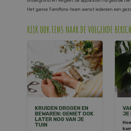
ondergrond en vergeet de apparaten na gebruik niet 
Het ganse Famiflora-team wenst iedereen een gezon
KIJK OOK EENS NAAR DE VOLGENDE BERIC
KRUIDEN DROGEN EN
VA
BEWAREN: GENIET OOK
JE
LATER NOG VAN JE
Hoe
TUIN
kam