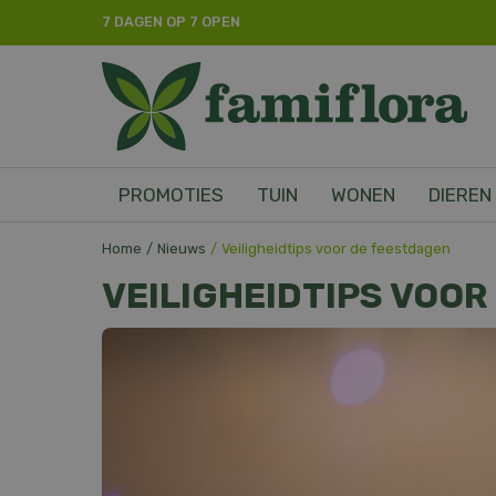
Ga
7 DAGEN OP 7 OPEN
naar
content
PROMOTIES
TUIN
WONEN
DIEREN
Home
Nieuws
Veiligheidtips voor de feestdagen
VEILIGHEIDTIPS VOO