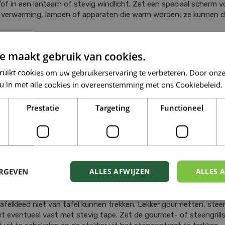
n/of in een lantaarn of stevig windlicht. Zet een speciaal scherm
e verwarming, lampen of apparaten die warm worden; ze kunnen d
, want ze kunnen flink ziek worden van bijvoorbeeld een oliebol, 
e maakt gebruik van cookies.
ruikt cookies om uw gebruikerservaring te verbeteren. Door onze
 u in met alle cookies in overeenstemming met ons Cookiebeleid.
onden en katten niet bij kunnen, want het blad én de bloemen zijn
et je partner onder te kunnen zoenen; bovendien houd je de gif
Prestatie
Targeting
Functioneel
echt of van kunststof is, stevig en stabiel in de pot of special
ken dus niet onder of bij de kerstboom. Veeg of zuig regelmatig 
 de boom. Een rennende of kwispelende hond kan er aardig wat va
onde, maar er liggen dan ook snijwonden op de (v)loer. NB Engelenhaa
ERGEVEN
ALLES AFWIJZEN
ALLES 
eilige hoogte.
felkleed niet van tafel kunnen trekken. Lekker gourmetten, steen
et eventueel vast met stevig tape. Zet de gourmet- of steengrill