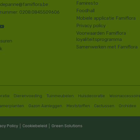
Famiresto
.depanne@famiflora.be
Foodhall
-nummer: 0208:0845509606
Mobiele applicatie Famiflora
Privacy policy
Voorwaarden Famiflora
loyaliteitsprogramma
suren
Samenwerken met Famiflora
k
ratie
Dierenvoeding
Tuinmeubelen
Huisdecoratie
Woonaccessoir
Kamerplanten
Gazon Aanleggen
Meststoffen
Cactussen
Orchidee
acy Policy
│
Cookiebeleid
│
Green Solutions