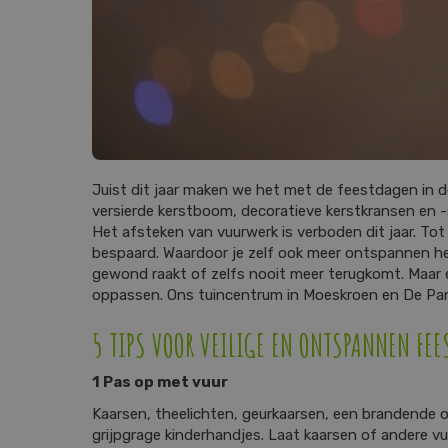
Juist dit jaar maken we het met de feestdagen in de
versierde kerstboom, decoratieve kerstkransen en -s
Het afsteken van vuurwerk is verboden dit jaar. To
bespaard. Waardoor je zelf ook meer ontspannen het
gewond raakt of zelfs nooit meer terugkomt. Maar e
oppassen. Ons tuincentrum in Moeskroen en De Pann
5 TIPS VOOR VEILIGE EN ONTSPANNEN FE
1 Pas op met vuur
Kaarsen, theelichten, geurkaarsen, een brandende o
grijpgrage kinderhandjes. Laat kaarsen of andere 