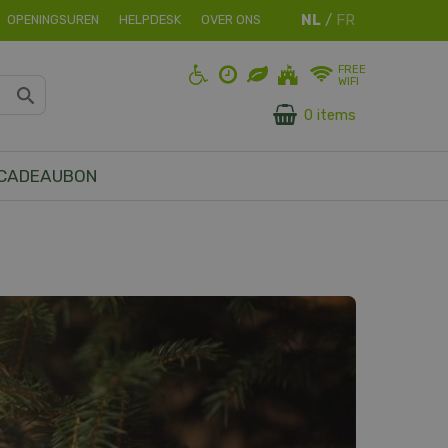
OPENINGSUREN
HELPDESK
OVER ONS
FREE
WIFI
0 items
CADEAUBON