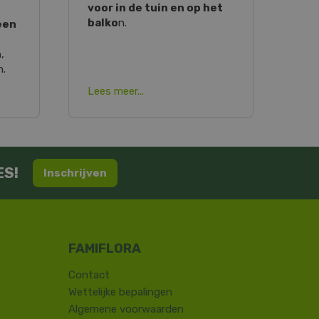
voor in de tuin en op het
balko
n.
een
n
,
n.
Lees meer...
ES!
Inschrijven
Contact
​Wettelijke bepalingen
Algemene voorwaarden