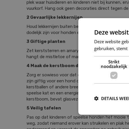
plek waar huisdieren en kinderen niet bij kunnen, e
vuurkorf. Hang ook geen decoraties direct tegen d
2 Gevaarlijke lekkernijen
Houd lekkernijen buiten bereik van honden en katten
Deze websit
dodelijk zijn voor honden en katten.
Deze website geb
3 Giftige planten
gebruiken, stemt
Zet kerststerren en amaryllissen op een plek waar h
hangt de mistletoe of maretak hoog genoeg om er m
Strikt
4 Maak de kerstboom dier- en kindvriendelijk
noodzakelijk
Zorg er sowieso voor dat de kerstboom, of deze nu 
zijn giftig voor een hond of kat. Zet hun voederbak
kerstballen of andere breekbare decoraties onderin
speelse kat en een energiek klein kind. Niet alleen z
DETAILS WE
kerstboom, bevat glasvezels, dus hang dat ook op v
5 Veilig tafelen
Pas op dat kinderen of speelse honden het mooie ta
weg, zodat niemand erover kan struikelen en plak h