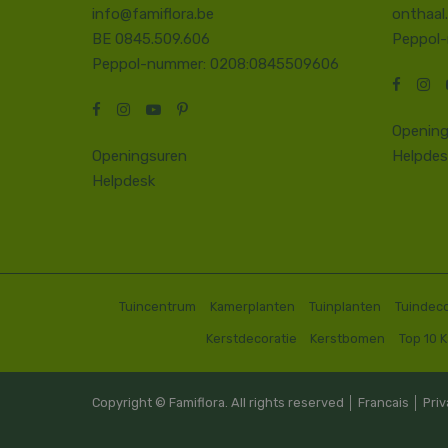
info@famiflora.be
onthaal
BE 0845.509.606
Peppol
Peppol-nummer: 0208:0845509606
Opening
Openingsuren
Helpdes
Helpdesk
Tuincentrum
Kamerplanten
Tuinplanten
Tuindeco
Kerstdecoratie
Kerstbomen
Top 10 
Copyright © Famiflora. All rights reserved │
Francais
│
Priv