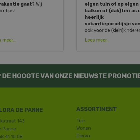
vakantie gaat
? Wij
eigen tuin of op eigen
n tips!
balkon of (dak)terras 
heerlijk
vakantieparadijsje va
ook voor de (klein)kindere
 meer...
Lees meer...
OP DE HOOGTE VAN ONZE NIEUWSTE PROMOTI
LORA DE PANNE
Tuin
kstraat 143
Wonen
e Panne
Dieren
58 41 10 08