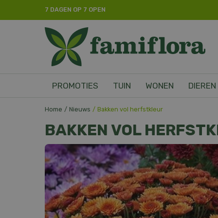
Ga
7 DAGEN OP 7 OPEN
naar
content
PROMOTIES
TUIN
WONEN
DIEREN
Home
Nieuws
Bakken vol herfstkleur
BAKKEN VOL HERFSTK