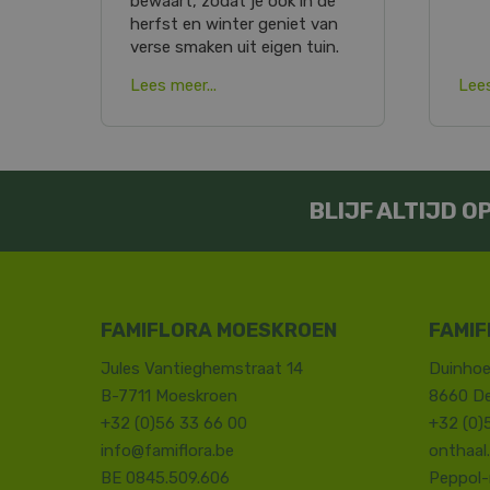
bewaart, zodat je ook in de
herfst en winter geniet van
verse smaken uit eigen tuin.
Lees meer...
Lees
BLIJF ALTIJD 
FAMIFLORA MOESKROEN
FAMIF
Jules Vantieghemstraat 14
Duinhoe
B-7711 Moeskroen
8660 D
+32 (0)56 33 66 00
+32 (0)
info@famiflora.be
onthaal
BE 0845.509.606
Peppol