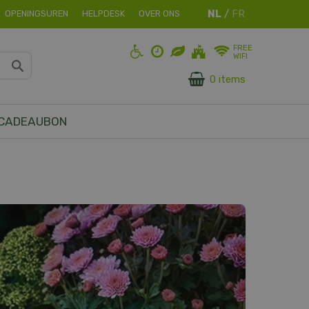
OPENINGSUREN
HELPDESK
OVER ONS
FREE
WIFI
0 items
CADEAUBON