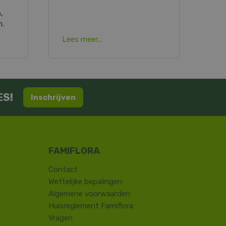
n
,
n.
Lees meer...
ES!
Inschrijven
Contact
​Wettelijke bepalingen
Algemene voorwaarden
Huisreglement Famiflora
Vragen