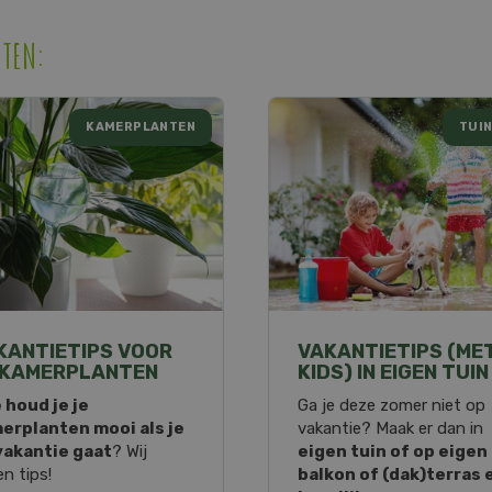
HTEN:
KAMERPLANTEN
TUIN
KANTIETIPS VOOR
VAKANTIETIPS (ME
 KAMERPLANTEN
KIDS) IN EIGEN TUIN
 houd je je
Ga je deze zomer niet op
erplanten mooi als je
vakantie? Maak er dan in
vakantie gaat
? Wij
eigen tuin of op eigen
n tips!
balkon of (dak)terras 