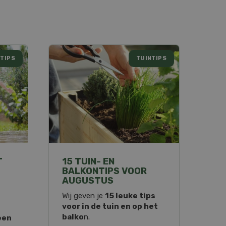
TIPS
TUINTIPS
T
15 TUIN- EN
BALKONTIPS VOOR
AUGUSTUS
Wij geven je
15 leuke tips
voor in de tuin en op het
balko
n.
een