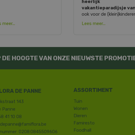
heerlijk
vakantieparadijsje va
ook voor de (klein)kindere
 meer...
Lees meer...
OP DE HOOGTE VAN ONZE NIEUWSTE PROMOTI
LORA DE PANNE
Tuin
kstraat 143
Wonen
e Panne
Dieren
58 41 10 08
Famiresto
.depanne@famiflora.be
Foodhall
-nummer: 0208:0845509606