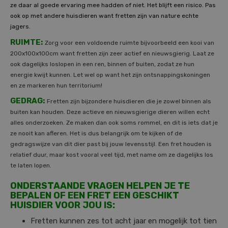
ze daar al goede ervaring mee hadden of niet. Het blijft een risico. Pas
ook op met andere huisdieren want fretten zijn van nature echte
jagers.
RUIMTE:
Zorg voor een voldoende ruimte bijvoorbeeld een kooi van
200x100x100cm want fretten zijn zeer actief en nieuwsgierig. Laat ze
ook dagelijks loslopen in een ren, binnen of buiten, zodat ze hun
energie kwijt kunnen. Let wel op want het zijn ontsnappingskoningen
en ze markeren hun territorium!
GEDRAG:
Fretten zijn bijzondere huisdieren die je zowel binnen als
buiten kan houden. Deze actieve en nieuwsgierige dieren willen echt
alles onderzoeken. Ze maken dan ook soms rommel, en dit is iets dat je
ze nooit kan afleren. Het is dus belangrijk om te kijken of de
gedragswijze van dit dier past bij jouw levensstijl. Een fret houden is
relatief duur, maar kost vooral veel tijd, met name om ze dagelijks los
te laten lopen.
ONDERSTAANDE VRAGEN HELPEN JE TE
BEPALEN OF EEN FRET EEN GESCHIKT
HUISDIER VOOR JOU IS:
Fretten kunnen zes tot acht jaar en mogelijk tot tien