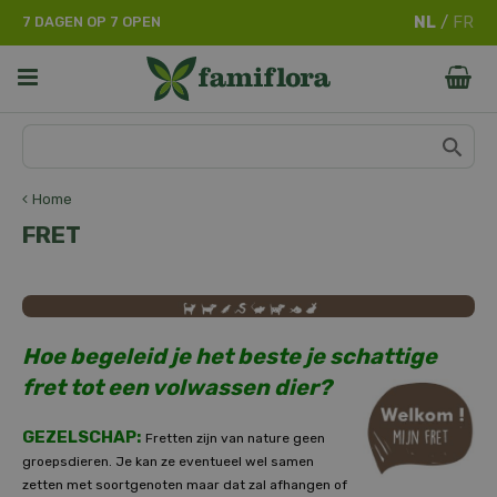
G
7 DAGEN OP 7 OPEN
a
n
a
a
r
c
o
n
Home
t
FRET
e
n
t
Hoe begeleid je het beste je schattige
fret tot een volwassen dier?
GEZELSCHAP:
Fretten zijn van nature geen
groepsdieren. Je kan ze eventueel wel samen
zetten met soortgenoten maar dat zal afhangen of