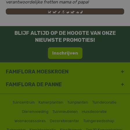
verantwoordelijke fretten mama of papa!
BLIJF ALTIJD OP DE HOOGTE VAN ONZE
NIEUWSTE PROMOTIES!
Inschrijven
FAMIFLORA MOESKROEN
FAMIFLORA DE PANNE
Tuincentrum
Kamerplanten
Tuinplanten
Tuindecoratie
Dierenvoeding
Tuinmeubelen
Huisdecoratie
Woonaccessoires
Decoratiecenter
Tuingereedschap
Tuincenter
Kerstdecoratie
Kerstbomen
Top 10 Kamerplanten