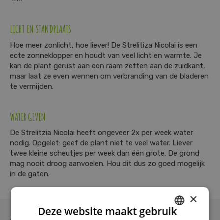
LICHT EN STANDPLAATS
Hoe meer zonlicht, hoe liever! De Strelitiza Nicolai is een
ecte zonneklopper en houdt van veel licht en warmte. Je
kan de plant gerust aan een raam zetten aan de zuidkant,
maar laat ze even wennen om verbranding van de bladeren
te vermijden.
WATER GEVEN
De Strelitzia Nicolai heeft ongeveer 2x per week water
nodig. Opgelet: geef de plant niet te veel water. Liever
twee kleine scheutjes per week dan één grote. De grond
mag nooit droog aanvoelen. Hou dit dus zo goed mogelijk
in de gaten.
×
Deze website maakt gebruik