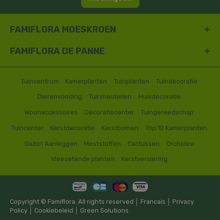
FAMIFLORA MOESKROEN
FAMIFLORA DE PANNE
Tuincentrum
Kamerplanten
Tuinplanten
Tuindecoratie
Dierenvoeding
Tuinmeubelen
Huisdecoratie
Woonaccessoires
Decoratiecenter
Tuingereedschap
Tuincenter
Kerstdecoratie
Kerstbomen
Top 10 Kamerplanten
Gazon Aanleggen
Meststoffen
Cactussen
Orchidee
Vleesetende planten
Kerstversiering
Copyright © Famiflora. All rights reserved │
Francais
│
Privacy
Policy
│
Cookiebeleid
│
Green Solutions