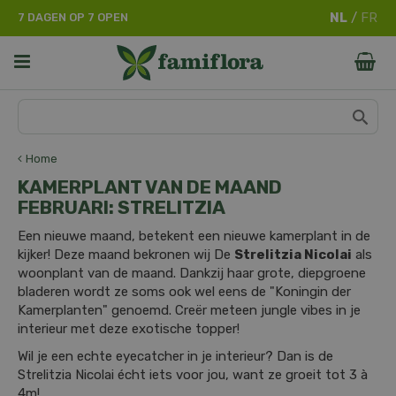
G
7 DAGEN OP 7 OPEN
a
n
a
a
r
c
o
n
Home
t
KAMERPLANT VAN DE MAAND
e
FEBRUARI: STRELITZIA
n
t
Een nieuwe maand, betekent een nieuwe kamerplant in de
kijker! Deze maand bekronen wij De
Strelitzia Nicolai
als
woonplant van de maand. Dankzij haar grote, diepgroene
bladeren wordt ze soms ook wel eens de "Koningin der
Kamerplanten" genoemd. Creër meteen jungle vibes in je
interieur met deze exotische topper!
Wil je een echte eyecatcher in je interieur? Dan is de
Strelitzia Nicolai écht iets voor jou, want ze groeit tot 3 à
4m!