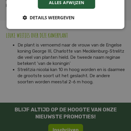
ALLES AFWIJZEN
klein beetje minder water te geven.
DETAILS WEERGEVEN
LEUKE WEETJES OVER DEZE KAMERPLANT
De plant is vernoemd naar de vrouw van de Engelse
koning George III, Charlotte van Mecklenburg-Strelitz
die veel van planten hield. De tweede naam reginae
betekent 'van de koningin'
Strelitzia nicolai kan 10 m hoog worden en is daarmee
de grootste soort uit het geslacht. De andere
soorten worden meestal 2-6 m hoog.
BLIJF ALTIJD OP DE HOOGTE VAN ONZE
NIEUWSTE PROMOTIES!
Inschrijven